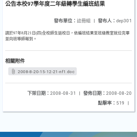
公告本校97學年度二年級轉學生編班結果
發布單位：
註冊組
|
發布人：
dep301
請於
97
年
8
月
21
日
(
四
)
全校師生返校日，依編班結果至班級教室就位完畢
並向班導師報到。
相關附件
2008-8-20-15-12-21-nf1.doc
下架日期：
2008-08-31
|
發佈日期：
2008-08-20
點擊率：
519
|