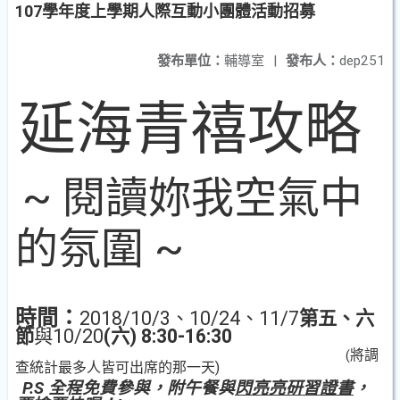
107學年度上學期人際互動小團體活動招募
發布單位：
輔導室
|
發布人：
dep251
延海青禧攻略
~
閱讀妳我空氣中
的氛圍
~
時間：
2018/10/3
、
10/24
、
11/7
第五、六
節
與
10/20
(
六
) 8:30-16:30
將調
(
查統計最多人皆可出席的那一天
)
P.S
全程免費參與，附午餐與
閃亮亮研習證書
，