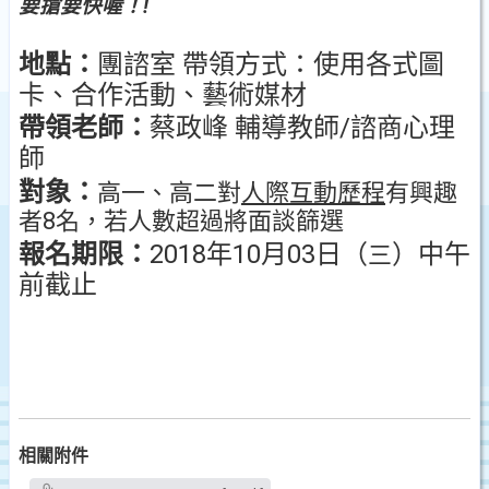
要搶要快喔！
!
地點：
團諮室
帶領方式：
使用各式圖
卡、合作活動、藝術媒材
帶領老師：
蔡政峰
輔導教師/諮商心理
師
對象：
高一、高二對
人際互動歷程
有興趣
者
8
名，若人數超過將面談篩選
報名期限：
2018
年
10
月
03
日（
）中午
三
前截止
相關附件