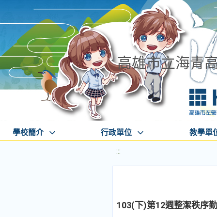
高雄市立海青
學校簡介
行政單位
教學單
:::
103(下)第12週整潔秩