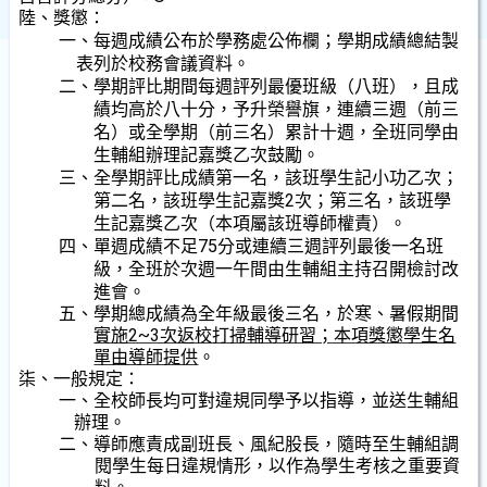
陸、獎懲：
一、每週成績公布於學務處公佈欄；學期成績總結製
表列於校務會議資料。
二、學期評比期間每週評列最優班級（八班），且成
績均高於八十分，予升榮譽旗，連續三週（前三
名）或全學期（前三名）累計十週，全班同學由
生輔組辦理記嘉獎乙次鼓勵。
三、全學期評比成績第一名，該班學生記小功乙次；
第二名，該班學生記嘉獎2次；第三名，該班學
生記嘉獎乙次（本項屬該班導師權責）。
四、單週成績不足75分或連續三週評列最後一名班
級，全班於次週一午間由生輔組主持召開檢討改
進會。
五、學期總成績為全年級最後三名，於寒、暑假期間
實施2~3次返校打掃輔導研習；本項獎懲學生名
單由導師提供
。
柒、一般規定：
一、全校師長均可對違規同學予以指導，並送生輔組
辦理。
二、導師應責成副班長、風紀股長，隨時至生輔組調
閱學生每日違規情形，以作為學生考核之重要資