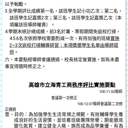
以予勉勵。
3.
全學期評比成績第一名，該班學生記小功乙次；第二名，
該班學生記嘉獎2次；第三名，該班學生記嘉獎乙次（本
項屬該班導師權責）。
4.
學期末統計總成績，前3名於暑、寒假期間免返校打掃，
4.5.6名次依照學校需要酌減一次，有待加強的班級
實施
2~3次返校打掃輔導研習；本項獎懲學生名單由導師提
供
。
六、
本要點經導師會議通過、校長核定後實施，如有未盡
事宜得隨時修正之。
高雄市立海青工商
秩序評比
實施要點
100.11.02
導師
會議第一次修正
100.12.07
導師會議第二次修
正通過
壹、目的：為加強學生生活常規之規範，有效輔導學生養
成良好的生活習慣，並培養班級團隊榮譽；期能徹底
變化氣質，建立健全人格，進而成為品學兼優、有為