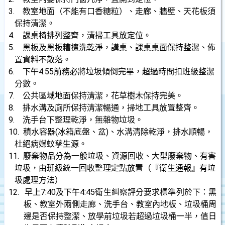
3.
教室地面（不能有口香糖粒）、走廊、牆壁、天花板須
保持清潔。
4.
課桌椅排列整齊，清掃工具放定位。
5.
黑板及黑板糟擦洗乾淨，講桌、課桌桌面保持整潔、佈
置資料不散落。
6.
下午4:55前務必將垃圾傾倒完畢，超過時間扣班級整潔
分數。
7.
公共區域地面保持清潔，花草樹木保持完美。
8.
排水溝及廁所保持清潔暢通，掃地工具放置整齊。
9.
洗手台下整理乾淨，無雜物垃圾。
10.
積水容器(冰箱底盤、盆)、水溝清除乾淨，排水順暢，
杜絕病媒蚊孳生源。
11.
廢棄物品分為一般垃圾、資源回收、大型廢棄物、有害
垃圾，由班級統一回收整理定點放置（『衛生通報』有垃
圾處理方法）
12.
早上7:40及下午4:45衛生糾察評分要求標準列於下：
黑
板、教室外兩側走廊、洗手台、教室內地板、垃圾桶周
邊是否保持整潔、放學前垃圾若超過垃圾桶一半，值日