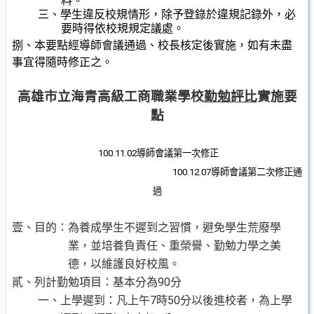
料。
三、學生違反校規情形，除予登錄於違規記錄外，必
要時得依校規規定議處。
捌、本要點經導師會議通過、校長核定後實施，如有未盡
事宜得隨時修正之。
高雄市立海青高級工商職業學校
勤勉評比
實施要
點
100.11.02
導師會議第一次修正
100.12.07
導師會議第二次修正通
過
壹、目的：為養成學生不遲到之習慣，避免學生荒廢學
業，並培養負責任、重榮譽、勤勉力學之美
德，以維護良好校風。
貳、列計勤勉項目：基本分為
90分
一、上學遲到：凡上午
7時50分以後進校者，為上學