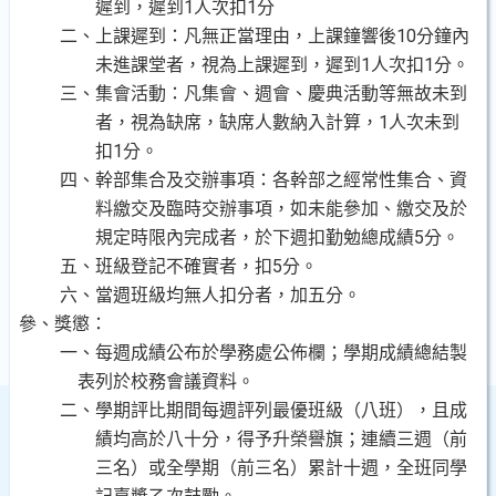
遲到，遲到1人次扣1分
二、上課遲到：凡無正當理由，上課鐘響後
10分鐘內
未進課堂者，視為上課遲到，遲到1人次扣1分。
三、集會活動：凡集會、週會、慶典活動等無故未到
者，視為缺席，缺席人數納入計算，
1人次未到
扣1分。
四、幹部集合及交辦事項：各幹部之經常性集合、資
料繳交及臨時交辦事項，如未能參加、繳交及於
規定時限內完成者，於下週扣勤勉總成績
5分。
五、班級登記不確實者，扣
5分。
六、當週班級均無人扣分者，加五分。
參、獎懲：
一、每週成績公布於學務處公佈欄；學期成績總結製
表列於校務會議資料。
二、學期評比期間每週評列最優班級（八班），且成
績均高於八十分，得予升榮譽旗；連續三週（前
三名）或全學期（前三名）累計十週，全班同學