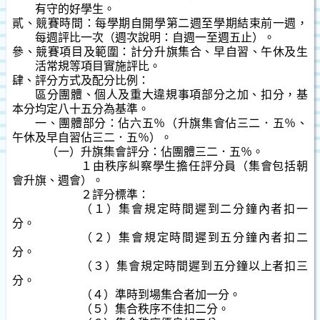
有守的好學生。
貳、競賽時間：每學期自開學第二週至學期結束前一週，
每週評比一次（週次說明：自週一至週五止）。
參、競賽項目及範圍：計分升旗集合、早自習、午休及生
活常規等項目實施評比。
肆、評分方式及配分比例：
區分團體、個人及重大違規事項部分之加、扣分，基
本分均定八十五分為基準。
一、團體部分：佔六五％（升旗集會佔三二．五％、
午休及早自習佔三二．五％）。
（一）升旗集會評分：佔團體三二．五％。
１由秩序糾察學生擔任評分員（集會包括朝
會升旗、週會）。
２評分標準：
（１）集會規定時間遲到二分鐘內者扣一
分。
（２）集會規定時間遲到五分鐘內者扣二
分。
（３）集會規定時間遲到五分鐘以上者扣三
分。
（４）準時到場集合者加一分。
（５）集合秩序不佳扣二分。