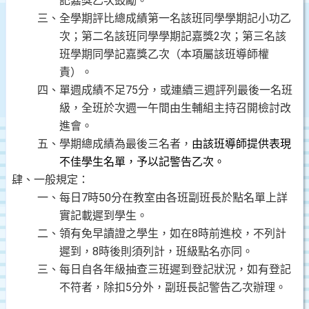
記嘉獎乙次鼓勵。
三、全學期評比總成績第一名該班同學學期記小功乙
次；第二名該班同學學期記嘉獎
2次；第三名該
班學期同學記嘉獎乙次（本項屬該班導師權
責）。
四、單週成績不足
75分，或連續三週評列最後一名班
級，全班於次週一午間由生輔組主持召開檢討改
進會。
五、學期總成績為最後三名者，
由該班導師提供表現
不佳學生名單，予以記警告乙次。
肆、一般規定：
一、每日
7時50分在教室由各班副班長於點名單上詳
實記載遲到學生。
二、領有免早讀證之學生，如在
8時前進校，不列計
遲到，8時後則須列計，班級點名亦同。
三、每日自各年級抽查三班遲到登記狀況，如有登記
不符者，除扣
5分外，副班長記警告乙次辦理。