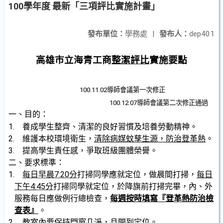
100學年度 最新「三項評比實施計畫」
發布單位：
學務處
|
發布人：
dep401
高雄市立海青工商
整潔評比
實施要點
100.11.02
導師會議第一次修正
100.12.07
導師會議第二次修正通過
一、
目的：
1.
養成學生整齊、清潔的良好習慣及培養勞動精神。
2.
維護本校環境衛生，
清除病媒蚊孳生源，防治登革熱
。
3.
提高學生責任感，爭取班級團體榮譽。
二、
要求標準：
1.
每日早晨7:20分
打掃同學應就定位，做晨間打掃，
每日
下午4:
45
分
打掃同學就定位，於降旗前打掃完畢，內、外
服務每日應做例行總檢查，
每週按時填寫『登革熱防治檢
查表』
。
2.
教室內要保持門窗几淨，且開到定位。