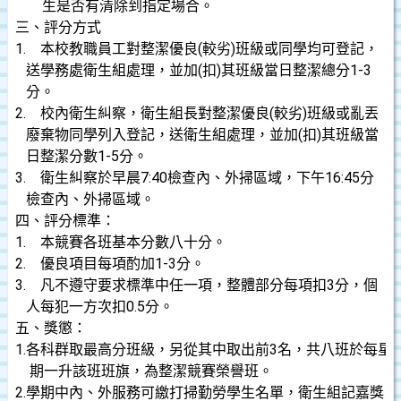
生是否有清除到指定場合。
三、
評分方式
1.
本校教職員工對整潔優良(較劣)班級或同學均可登記，
送學務處衛生組處理，並加(扣)其班級當日整潔總分1-3
分。
2.
校內衛生糾察，衛生組長對整潔優良(較劣)班級或亂丟
廢棄物同學列入登記，送衛生組處理，並加(扣)其班級當
日整潔分數1-5分。
3.
衛生糾察於早晨7:
4
0
檢查內、外掃區域，下午16:
4
5
分
檢查內、外掃區域。
四、
評分標準：
1.
本競賽各班基本分數八十分。
2.
優良項目每項酌加1-3分。
3.
凡不遵守要求標準中任一項，整體部分每項扣3分，個
人每犯一方次扣0.5分。
五、
獎懲：
1.
各科群取最高分班級，另從其中取出前3名，共八班於每星
期一升該班班旗，為整潔競賽榮譽班。
2.
學期中內、外服務可繳打掃勤勞學生名單，衛生組記嘉獎