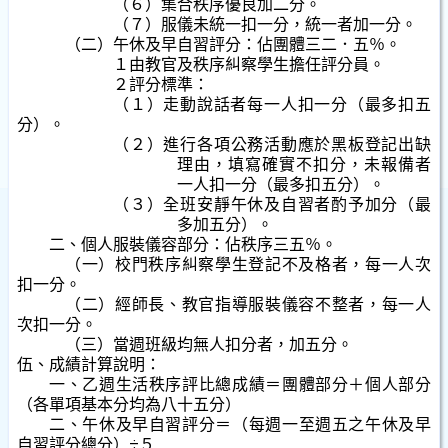
（６）集合秩序優良加二分。
（７）服儀未統一扣一分，統一者加一分。
（二）午休及早自習評分：佔團體三二．五％。
１由教官及秩序糾察學生擔任評分員。
２評分標準：
（１）走動說話者每一人扣一分（最多扣五
分）。
（２）進行各項公務活動應於黑板登記出缺
理由，填寫確實不扣分，未報備者
一人扣一分（最多扣五分）。
（３）全班安靜午休及自習者酌予加分（最
多加五分）。
二、個人服裝儀容部分：佔秩序三五％。
（一）校門秩序糾察學生登記不及格者，每一人次
扣一分。
（二）經師長、教官指導服裝儀容不整者，每一人
次扣一分。
（三）當週班級均無人扣分者，加五分。
伍、成績計算說明：
一、乙週生活秩序評比總成績＝團體部分＋個人部分
（各單項基本分均為八十五分）
二、午休及早自習評分＝（每週一至週五之午休及早
自習評分總分）÷５