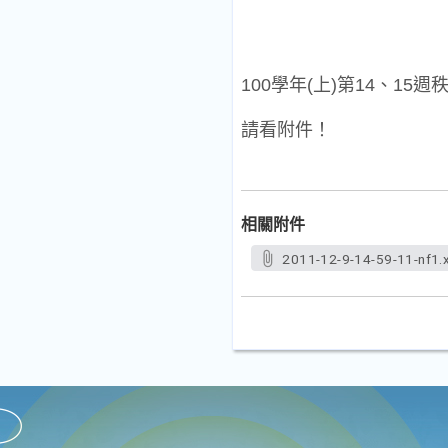
100
學年
(
上
)
第
14
、
15
週
請看附件！
相關附件
2011-12-9-14-59-11-nf1.x