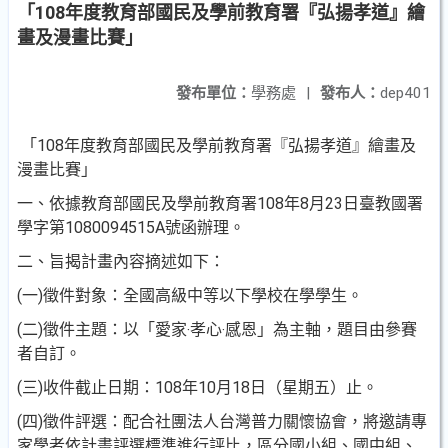
「108年度教育部國民及學前教育署『弘揚孝道』繪
畫及漫畫比賽」
發布單位：
學務處
|
發布人：
dep401
「108年度教育部國民及學前教育署『弘揚孝道』繪畫及
漫畫比賽」
一、依據教育部國民及學前教育署108年8月23日臺教國署
學字第1080094515A號函辦理。
二、旨揭計畫內容摘述如下：
(一)徵件對象：全國高級中等以下學校在學學生。
(二)徵件主題：以「愛家‧孝心‧感恩」為主軸，題目由參賽
者自訂。
(三)收件截止日期：108年10月18日（星期五）止。
(四)徵件評選：配合社團法人台灣普力關懷協會，將邀請專
家學者依計畫評選標準進行評比，區分國小組、國中組、