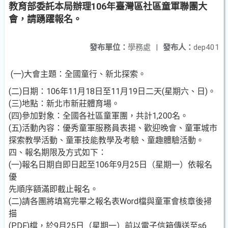
教育部委託本局辦理106年臺灣區社區童軍聯團大
會，請踴躍報名。
發布單位：
學務處
|
發布人：
dep401
(一)大會主題：全國童行、新北探索。
(二)日期：106年11月18日至11月19日二天(星期六、日)。
(三)地點：新北市新莊體育場。
(四)參加對象：全國各社區童軍團，共計1,200名。
(五)活動內容：優秀童軍服務員表揚、歡迎晚會、童軍城市
探索教學活動、童軍技能教學及考驗、童趣體驗活動。
四、報名期限及方式如下：
(一)報名日期自即日起至106年9月25日（星期一）依報名
優
先順序額滿即截止報名。
(二)請各團將填寫完畢之報名表Word檔與童軍會核章後掃
描
(PDF)檔，於9月25日（星期一）前以電子信箱傳送至s6