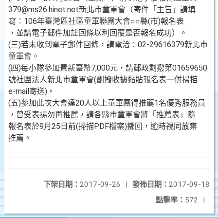
379@ms26.hinet.net新北市童軍會（寄件「主旨」請填
寫：106年臺灣區社區童軍聯團大會○○縣(市)報名表
，並請電子郵件加註回條以利回覆是否報名成功）。
(三)若未收到電子郵件回條，請電洽：02-29616379新北市
童軍會。
(四)每小隊參加費新臺幣7,000元，請郵政劃撥第01659650
號社團法人新北市童軍會(劃撥收據黏貼報名表一併掃描
e-mail寄送)。
(五)參加此次大會達20人以上童軍團得推薦1名優秀服務員
，曾受表揚勿再推薦，請各縣市童軍會將「推薦表」隨
報名表於9月25日前(掃描PDF檔案)擲回，逾時視同放棄
推薦。
下架日期：
2017-09-26
|
發佈日期：
2017-09-18
點擊率：
572
|