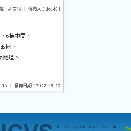
位：
訓育組
|
發布人：
dep401
5
、
6
棟中間、
樓玄關、
場跑道。
-15
|
發佈日期：
2012-09-10