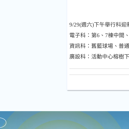
9/29(
週六
)
下午舉行科迎
電子科：第
6
、
7
棟中間
資訊科：舊籃球場、普
廣設科：活動中心榕樹