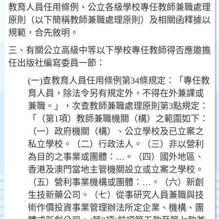
教育人員任用條例、公立各級
學校專任教師兼職處理
原則（以下簡稱教師兼職處理原則
）及相關函釋據以
規範，合先敘明。
三、有關公立高級中等以下學校專任教師得否應邀擔
任出版社
編寫委員一節：
(一)查教育人員任用條例第34條規定：「專任教
育人員，除
法令另有規定外，不得在外兼課或
兼職。」，次查教師
兼職處理原則第3點規定：
「（第1項）教師兼職機關（
構）之範圍如下：
（一）政府機關（構）、公立學校及已立案之
私立學校。（二）行政法人。（三）非以營利
為目的之事業或團體：…。（四）國外地區、
香港及澳
門當地主管機關設立或立案之學校。
（五）營利事業機
構或團體：…。（六）新創
生技新藥公司。（七）從事
研究人員兼職與技
術作價投資事業管理辦法所定企業、
機構、團