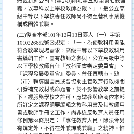
體或新創公司。(第2項)前項第五款至第七款
兼
職，以專科以上學校教師為限。」，爰公立高
級中等
以下學校專任教師尚不得至營利事業機
構或團體兼職。
(二)復查本部101年12月13日臺人（一）字第
1010226852號
函規定：「一、為使教科用書能
符合教學現場需求，高
級中等以下學校教科用
書編輯工作，宜有教師之參與，
公立高級中等
以下學校教師曾任『教科圖書審定委員會
』、
『課程發展委員會』委員、曾任直轄市、縣
（市）
輔導團團員或曾協助主管教育行政機關
研發補充教材或
命題者，於不影響教學之前提
下，經服務學校之許可，
應邀參與廠商依本部
所訂定之課程綱要編輯之教科用書
及其教師用
書或教師手冊之工作，尚非違反教育人員任
用
條例第34條規定：『專任教育人員，除法令另
有規定
外，不得在外兼課或兼職』之精神。惟