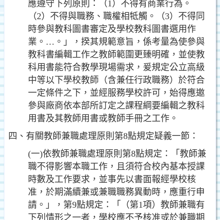
應遵守下列原則
：（1）不得有商業行為。
（2）不得與職務、職權相牴
觸。（3）不得同
時參與教科圖書審定及學校教科圖書選
用作
業。…。」，揆其規範意旨，係考量為使參與
教科
書編輯工作之教師範圍更臻明確，並使教
科用書能符合
教學現場需求，爰規定公立高級
中等以下學校教師（含
兼任行政職務）於符合
一定條件之下，並經服務學校許可，始得應邀
參與廠商依本部所訂定之課程綱要編輯之
教科
用書及其教師用書或教師手冊之工作。
四、有關教師兼職處理原則第8點規定疑義一節：
(一)依教師兼職處理原則第8點規定：「教師兼
職不得影響
本職工作，且須符合校內基本授課
時數及工作要求，並
事先以書面報經學校核
准，於期滿續兼或兼職職務異動
時，應重行申
請。」，第9點規定：「（第1項）教師兼
職有
下列情形之一者，學校應不予核准或於兼職期