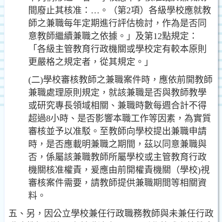
間廢
止其核准：…。（第2項）各級學校應就教
師之兼職每年
定期進行評估檢討，作為是否同
意教師繼續兼職之依據
。」及第12點規定：
「各級主管教育行政機關或學校定
有較本原則
更嚴格之規定者，從其規定。」
(二)學校審核教師之兼職案件時，應依前開教師
兼職處理原
則規定，就該兼職是否與教師教學
或研究專長領域相關
、兼職時數每週合計不得
超過8小時、是否影響本職工
作等因素，為實質
審核並予以准駁。至教師向學校提出
兼職申請
時，是否應載明兼職之期間，茲以同意兼職與
否，係屬該兼職教師所屬學校或主管教育行政
機關核准
權責，爰應由前開權責機關（學校)視
審核案件需要，請
教師提供兼職期間等相關資
料。
五、另，因公立學校兼任行政職務教師與未兼任行政