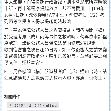
重
大影響，而得提起行政訴訟，則本會歷來所認應依
申訴、
再申訴程序提起救濟，即不再援用，自104年
10月7日起，
改依復審程序處理，俾使考績（成）考
列丙等之受考人得
以提起司法救濟。
三、茲為保障公務人員之救濟權益，請各機關（構）
於受理考
績（成）丙等事件之救濟時，勿再依申訴程
序處理，請依
公務人員保障法第44條第2項規定，自
收到復審書之次日
起20日內，如不依復審人之請求變
更或撤銷原行政處分，
應附具答辯書，並將必要之關
係文件，送於本會。
四、另各機關（構）於製發考績（成）通知書時，請
注意該通
知書之救濟方式教示內容，亦應一併修正。
相關附件
2015-11-2-15-17-4-nf1.pdf