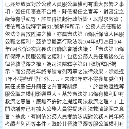
已逐步放寬對於公務人員服公職
權利有重大影響之事
項，如任用審查不合格、降低擬任之
官等、對審定之
級俸有爭執等，許其得提起行政訴訟，以
謀求救濟；
復依司法院釋字第611號解釋所示，公務人員任
職後
依法令晉敘陞遷之權，亦屬憲法第18條所保障人民服
公職之權利。茲參照最高行政法院104年8月25日104
年8月
份第2次庭長法官聯席會議決議：「憲法第18條
所保障人民服公職之權利，包括公務人員任職後依法
律晉敘陞遷之
權，為司法院釋字第611號解釋所揭
示。而公務員年終考績
考列丙等之法律效果，除最近
1年不得辦理陞任外……，
未來3年亦不得參加委任升
薦任或薦任升簡任之升官等訓練
……，於晉敘陞遷等
服公職之權利影響重大。基於憲法第
16條有權利即有
救濟之意旨，應無不許對之提起司法救濟
之理。」上
開決議亦已有擴大公務人員得提起司法救濟範
圍之意
旨。據此，有關依公務人員考績法規對公務人員年
終
考績考列丙等事件，既於其晉敘陞遷等服公職權利有