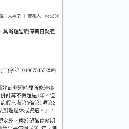
位：
人事室
|
發布人：
dep230
，其辦理留職停薪日疑義
)字第1040075455號函
醫師診斷非短時間所能治癒
併計算不得超過1年。但
病假已滿第3條第1項第2
法辦理退休或資遣。」。
規定外，應於留職停薪期
師請延長病假屆滿1年之時