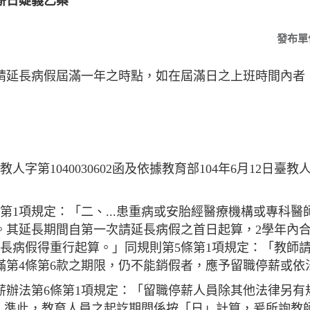
薪日疑義乙案
發布單
請延長病假屆滿一年之時點，如在屆滿日之上班時間內者
人字第1040030602函及依據教育部104年6月12日臺教人(三
第1項規定：「二、...患重病或安胎經醫療機構或專科
。其延長期間自第一次請延長病假之首日起算，2學年內合
長病假得重行起算。」同規則第5條第1項規定：「教師請
滿第4條第6款之期限，仍不能銷假者，應予留職停薪或依
薪辦法第6條第1項規定：「留職停薪人員除其他法律另有
。」準此，教育人員之起訖期間係按「日」計算，爰所詢教