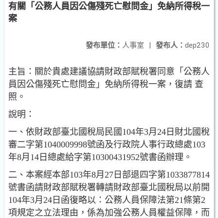
有關「公務人員因公傷殘死亡慰問金」免納所得稅一
案
發布單位：
人事室
|
發布人：
dep230
主旨：關於貴處建議協請財政部賦稅署同意「公務人
員因公傷殘
死亡慰問金」免納所得稅一案，復請 查
照。
說明：
一、依財政部臺北國稅局民國104年3月24日財北國稅
審二字第
1040009998號函及行政院人事行政總處103
年8月14日總處
給字第10300431952號書函辦理。
二、本案經本部103年8月27日部退四字第1033877814
號書函請
財政部賦稅署轉請財政部臺北國稅局以前開
104年3月24日
函復略以：公務人員保障法第21條第2
項規定之立法理由
，係為加強公務人員權益保障，而