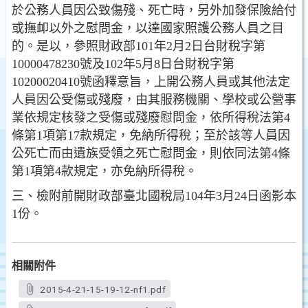
於公務人員因公致傷殘
、死亡時，另外加發保險給付
或撫卹以外之慰問金，以達
國家照護公務人員之目
的。是以，參照財政部101年2月2日
台財稅字第
10000478230號及102年5月8日台財稅字第
1020
0020410號函釋意旨，上開公務人員或其他法定
人員因公
受傷或殘廢，由其服務機關、學校或公營事
業依規定核發
之受傷或殘廢慰問金，依所得稅法第4
條第1項第17款規定
，免納所得稅；至於該等人員因
公死亡而由遺族受領之死亡慰問金，則依同法第4條
第1項第4款規定，亦免納所得稅
。
三、檢附前開財政部臺北國稅局104年3月24日函影本
1份。
相關附件
2015-4-21-15-19-12-nf1.pdf