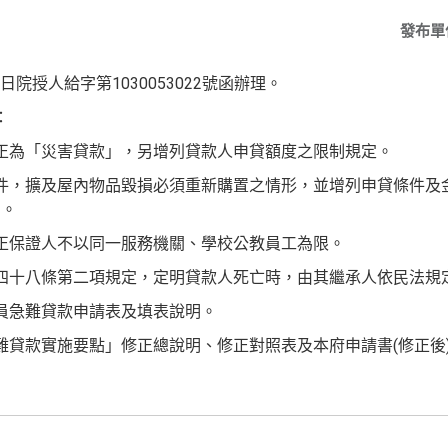
發布單
日院授人給字第1030053022號函辦理。
：
正為「災害貸款」，另增列貸款人申貸額度之限制規定。
件，擴及屋內物品毀損必須重新購置之情形，並增列申貸條件及
關。
正保證人不以同一服務機關、學校公教員工為限。
四十八條第二項規定，定明貸款人死亡時，由其繼承人依民法規
員急難貸款申請表及填表說明。
貸款實施要點」修正總說明、修正對照表及本府申請書(修正後)