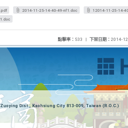
.pdf
2014-11-25-14-40-49-nf1.doc
12014-11-25-14-40
f1.doc
點擊率：
533
|
下架日期：
2014-12
Zuoying Dist., Kaohsiung City 813-009, Taiwan (R.O.C.)