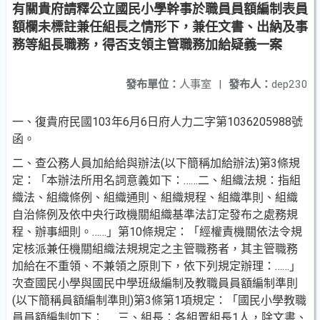
有關貴府請釋公立國民小學幹事於職員員額編制表員
額欄未標註兼任組長之情形下，兼任文書、出納及事
務等組長職務，得否支領主管職務加給疑義一案
發布單位：
人事室
|
發布人：
dep230
一、復貴府民國103年6月6日府人力二字第1036205988號
函。
二、查公務人員加給給與辦法(以下簡稱加給辦法)第3條規
定
：「本辦法所用名詞意義如下：……二、組織法規：指組
織法、組織條例、組織通則、組織規程、組織準則、組織
自治條例及依中央行政機關組織基準法訂定發布之處務規
程、辦事細則。……」第10條規定：「經權責機關依法令
規
定核派兼任機關組織法規規定之主管職務者，其主管職
務
加給在不重領、不兼領之原則下，依下列規定辦理：…
…」
次查國民小學與國民中學班級編制及教職員員額編制
準則
(以下簡稱員額編制準則)第3條第1項規定：「國民小
學教職
員員額編制如下：……三、組長：各組置組長1人，
除文書、