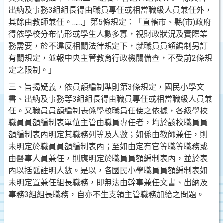
出納及事務3組組長得由職員專任或相當職級人
員兼任外，
其餘由教師兼任。……」第5條規定：「直轄市、縣(市)政府
得依學校分布情形或學生人數多寡，視財政
狀況及實際業
務需要，於不違反相關法律規定下，就職員
員額編制另訂
有關規定，並報中央主管教育行政機關備查
，不受前2條規
定之限制。」
三、旨揭疑義，依員額編制準則第3條規定，國民小學文
書、
出納及事務等3組組長得由職員專任或相當職級人員兼
任。
又職員員額編制表係學校職員任使之依據，各級學校
職員
員額編制表單位主管由職員專任者，均於該校職員員
額編
制表內明定其職務列等及人數；如係由教師兼任，則
未明
定於職員員額編制表內；至如由定有官等職等職務或
由醫
事人員兼任，則應明定於職員員額編制表內，並於表
內以
括弧註明人數。是以，各國民小學職員員額編制表如
未明
定置兼任組長職務，即無法由幹事兼任文書、出納及
事務
3組組長職務，自亦不生支領主管職務加給之問題。