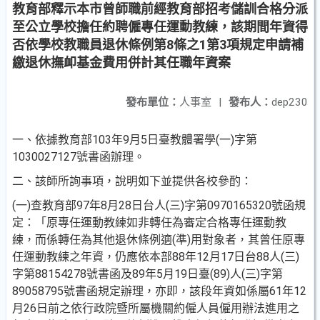
教育部釋示本市曾師職前經教育部招考儲訓合格分派
至公立學校擔任約聘僱專任運動教練，該期間年資得
否依學校教職員退休條例第8條之1第3項規定申請補
繳退休撫卹基金費用併計其任職年資案
發布單位：
人事室
|
發布人：
dep230
一、依據教育部103年9月5日臺教體署學(一)字第
1030027127號書函辦理。
二、該師所詢事項，說明如下並提供各校參酌：
(一)查教育部97年8月28日台人(三)字第0970165320號函規
定：「原專任運動教練如非轉任為審定合格專任運動教
練，而係轉任為其他退休條例適(準)用對象者，其曾任原專
任運動教練之年資，仍應依本部88年12月17日台88人(三)
字第88154278號書函及89年5月19日臺(89)人(三)字第
89058795號書函規定辦理，亦即，該段年資如係屬61年12
月26日前之依行政院暨所屬機關約僱人員僱用辦法進用之