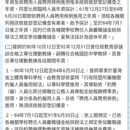
年資及依聘用人員聘用條例進用惟未經銓敘部登記備查之
年資，同意比照臨時人員年資採計；61年12月27日至84年
6月30日期間依聘用人員聘用條例進用之年資，須經各機關
列冊送銓敘部登記備查有案者，始予採計；至於84年7月1
日後之年資，因均已依各機關學校聘任人員離職儲金給與
辦法之規定參加離職儲金，爰無法採計為退休年資。」
(二)曾師於80年10月12日至92年12月31日曾任經教育部儲
訓合格之專任運動教練，嗣轉任合格國民中學教師，其曾
任專任運動教練各段期間年資：
１、80年10月12日起至84年6月30日止：曾師畢業於臺灣
省立體育專科學校，由教育部依當時「行政院暨所屬機關
約僱人員僱用辦法」以專科學歷進用，其俸點依「約聘
（僱）人員比照分類職位公務人員俸點支給報酬標準表」
辦理，身分係為約僱用人員，非依「聘用人員聘用條例」
進用，無須送銓敘部登記備查。
２、84年7月1日起至91年6月30日止：依上開規定，已依
各機關學校聘任人員離職儲金給與辦法之規定參加離職儲
金，該段約聘僱運動教練年資無法補繳退撫基金費用。