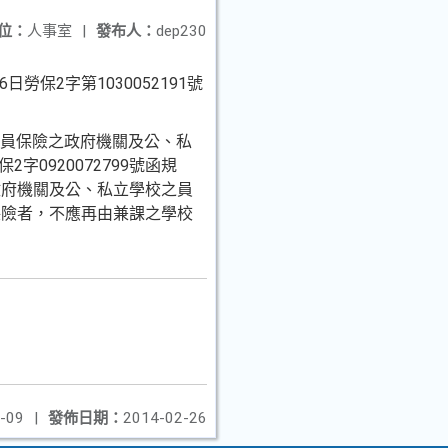
位：
人事室
|
發布人：
dep230
日勞保2字第1030052191號
人員保險之政府機關及公、
私
字0920072799號
函規
政府機關及公、私
立學校之員
保險者，不應再由兼課之學校
-09
|
發佈日期：
2014-02-26