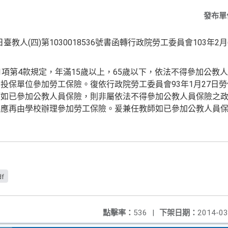
發布單
臺教人(四)第1030018536號書函
轉行政院勞工委員會103年2月6
項第4款規定，年滿15歲以上，6
5歲以下，依法不得參加公教
為投保單位參加勞工保險。
復依行政院勞工委員會93年1月27日勞保2
師如已參加公教人員保險
，則非屬依法不得參加公教人員保險之
不應再由學校辦理
參加勞工保險。爰兼任教師如已參加公教人員
df
點擊率：
536
|
下架日期：
2014-03