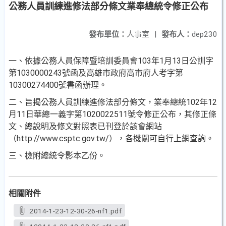
公務人員訓練進修法部分條文業奉總統令修正公布
發布單位：
人事室
|
發布人：
dep230
一、依據公務人員保障暨培訓委員會103年1月13日公訓字
第10
30000243號函及高雄市政府高市府人考字第
10300274400號書函辦理。
二、旨揭公務人員訓練進修法部分條文，業奉總統102年12
月1
1日華總一義字第1020022511號令修正公布，其修正條
文
、總說明及修文對照表已刊登於該會網站
（http://www.cs
ptc.gov.tw/），各機關可自行上網查詢。
三、檢附總統令影本乙份。
相關附件
2014-1-23-12-30-26-nf1.pdf