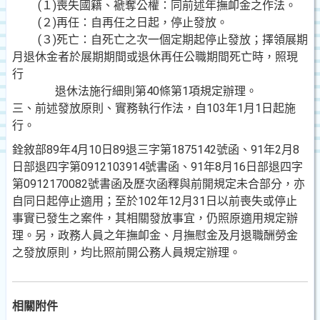
(１)喪失國籍、褫奪公權：同前述年撫卹金之作法。
(２)再任：自再任之日起，停止發放。
(３)死亡：自死亡之次一個定期起停止發放；擇領展期
月退休金者於展期期間或退休再任公職期間死亡時，照現
行
退休法施行細則第40條第1項規定辦理。
三、前述發放原則、實務執行作法，自103年1月1日起施
行。
銓敘部89年4月10日89退三字第1875142號函、91年2月8
日部退四字第0912103914號書函、91年8月16日部退四字
第0912170082號書函及歷次函釋與前開規定未合部分，亦
自同日起停止適用；至於102年12月31日以前喪失或停止
事實已發生之案件，其相關發放事宜，仍照原適用規定辦
理。另，政務人員之年撫卹金、月撫慰金及月退職酬勞金
之發放原則，均比照前開公務人員規定辦理。
相關附件