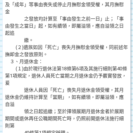
及「成年」等事由喪失或停止月撫慰金領受權，其月撫慰
金
之發放均計算至「事由發生之前一日」止；「事
由發生之當日」起，如有續領，即屬溢領，應自溢領之日
起追
繳。
(２)遺族如因「死亡」喪失月撫慰金領受權，同前述年
撫卹金之發放原則。
３、月退休金：
(１)由於現行退休法第18條第6項及其施行細則第40條
第1項規定，退休人員死亡當期之月退休金仍予覈實發放，
爰
退休人員因「死亡」喪失月退休金領受權，其月
退休金仍維持計算至「當期」，如有續領，即屬溢領，應
自溢
領之日起追繳；至於擇領展期月退休金者於展期
期間或退休再任公職期間死亡時，仍照前開退休法施行細
則第
40條第1項規定辦理。