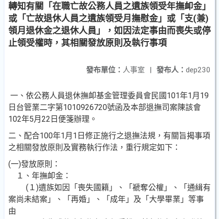
轉知有關「在職亡故公務人員之遺族領受年撫卹金」
或「亡故退休人員之遺族領受月撫慰金」或「支(兼)
領月退休金之退休人員」，如因法定事由而喪失或停
止領受權時，其相關發放原則及執行事項
發布單位：
人事室
|
發布人：
dep230
一、依公務人員退休撫卹基金管理委員會民國101年1月19
日台管業二字第1010926720號函及本部退撫司案陳該會
102年5月22日便箋辦理。
二、配合100年1月1日修正施行之退撫法規，有關旨揭事項
之相關發放原則及實務執行作法，重行規定如下：
(一)發放原則：
１、年撫卹金：
(１)遺族如因「喪失國籍」、「褫奪公權」、「通緝有
案尚未結案」、「再婚」、「成年」及「大學畢業」等事
由