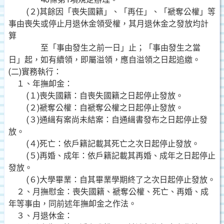
(２)其餘因「喪失國籍」、「再任」、「褫奪公權」等
事由喪失或停止月退休金領受權，其月退休金之發放均計
算
至「事由發生之前一日」止；「事由發生之當
日」起，如有續領，即屬溢領，應自溢領之日起追繳。
(二)實務執行：
１、年撫卹金：
(１)喪失國籍：自喪失國籍之日起停止發放。
(２)褫奪公權：自褫奪公權之日起停止發放。
(３)通緝有案尚未結案：自通緝書發布之日起停止發
放。
(４)死亡：依戶籍記載其死亡之次日起停止發放。
(５)再婚、成年：依戶籍記載其再婚、成年之日起停止
發放。
(６)大學畢業：自其畢業學期終了之次日起停止發放。
２、月撫慰金：喪失國籍、褫奪公權、死亡、再婚、成
年等事由，同前述年撫卹金之作法。
３、月退休金：