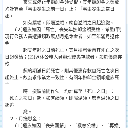
喪失或停止年撫卹金領受權，其年撫卹金之發放
均計算至「事由發生之前一日」止；「事由發生之當日」
起，
如有續領，即屬溢領，應自溢領之日起追繳。
(２)遺族如因「死亡」喪失年撫卹金領受權，考量(甲)
現行公務人員選擇領取展期月退休金者，如至年滿月退休
金
起支年齡之日前死亡，其月撫慰金自其死亡之次
日起發給；(乙)退休公務人員辦理優惠存款者，如於優惠存
款
契約期滿日前死亡，則其優惠存款自死亡之次日
起終止。故為求作業之一致性，有關年撫卹金領卹遺族死
亡
時，擬循前開作法，均計算至「死亡之日」；
「死亡之次日」起，如有續領，即屬溢領，應自溢領之日
起追
繳。
２、月撫慰金：
(１)遺族如因「喪失國籍」、「褫奪公權」、「再婚」