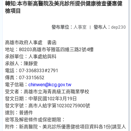
轉知:本市新高醫院及美兆診所提供健康檢查優惠健
檢項目
發布單位：
人事室
|
發布人：
dep230
高雄市政府人事處 書函
地址：80203高雄市苓雅區四維三路2號4樓
承辦單位：人事處給與科
承辦人：陳靜雯
電話：07-3368333#2791
傳真：07-3315652
電子信箱：
chinwen@kcg.gov.tw
受文者：高雄市立海青高級工商職業學校
發文日期：中華民國102年3月19日
發文字號：高市人給字第10230275900號
速別：普通件
密等及解密條件或保密期限：
附件：新高醫院、美兆診所優惠健檢項目資料各1份(請至人