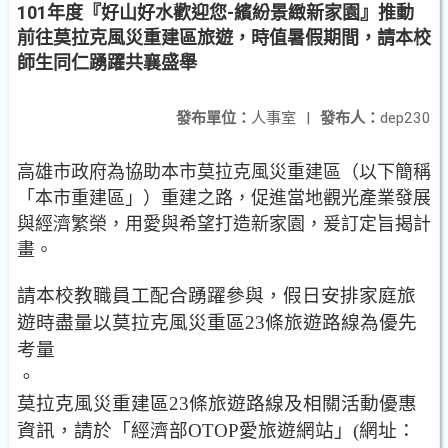
101年度『好山好水歡迎您-繽紛景緻新家園』推動
前往莫拉克風災重建區旅遊，時值暑假期間，請本校
師生同仁踴躍共襄盛舉
發布單位：
人事室
|
發布人：
dep230
高雄市政府為協助本市莫拉克風災重建區（以下簡稱
「本市重建區」）重建之路，促進當地觀光產業發展
與經濟繁榮，用愛與希望打造新家園，爰訂定旨揭計
畫。
請本校教職員工配合踴躍參與，假日安排家庭旅
遊時盡量以莫拉克風災重區23條旅遊路線為優先
考量
。
莫拉克風災重建區
23
條旅遊路線及相關活動優惠
資訊，請於「經濟部
OTOP
愛旅遊網站」
(
網址：