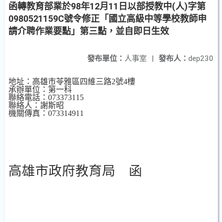
函轉教育部業於98年12月11日以部授教中(人)字第
0980521159C號令修正「國立高級中等學校教師申
請介聘作業要點」第三點，並自即日生效
發布單位：
人事室
|
發布人：
dep230
地址：
高雄市苓雅區四維三路
2
號
4
樓
承辦單位：第一科
聯絡電話：
073373115
聯絡人：謝斯昭
機關傳真：
073314911
高雄市政府教育局 函