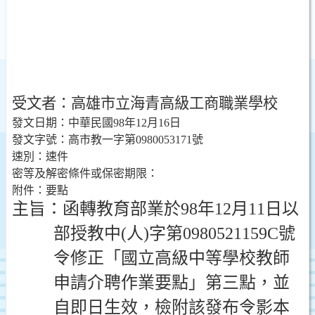
受文者：
高雄市立海青高級工商職業學校
發文日期：
中華民國
98
年
12
月
16
日
發文字號：
高市教一字第
0980053171
號
速別：
速件
密等及解密條件或保密期限：
附件：
要點
主旨：
函轉教育部業於
98
年
12
月
11
日
以
部授教中
(
人
)
字第
0980521159C
號
令修正「國立高級中等學校教師
申請介聘作業要點」第三點，並
自即日生效，檢附該發布令影本