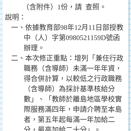
（含附件）
1
份，請
查照。
說明：
一、依據教育部
98
年
12
月
11
日
部授教
中（人）字第
0980521159D
號函
辦理。
二、本次修正重點：增列「兼任行政
職務（含導師）未滿一年年資，
得合併計算，以較低之行政職務
（含導師）為採計基準核給分
數」、「教師於離島地區學校實
際服務滿四年，申請介聘至本島
者，第五年起每滿一年加給二
分，最高加給二十分」。