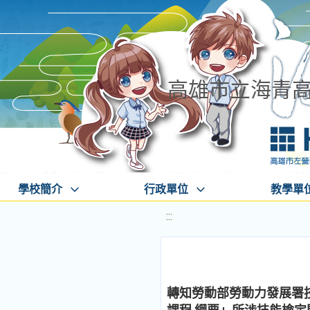
高雄市立海青
學校簡介
行政單位
教學單
:::
轉知勞動部勞動力發展署技