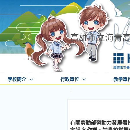
高雄市立海青
學校簡介
行政單位
教學單
:::
有關勞動部勞動力發展署技