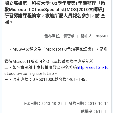
國立高雄第一科技大學102學年度第1學期辦理「微
軟Microsoft OfficeSpecialist(MOS)2010大師級」
研習認證課程簡章，歡迎所屬人員報名參加，請 查
照。
發布單位：
實習處
|
發布人：
dep601
一、MOS中文稱之為「Microsoft Office專家認證」，是唯
一
獲得Microsoft所認可的Office軟體國際性專業認證。
二、報名資訊請上本校推廣教育報名系統
http://aais15.nkfu
st.edu.tw/ce_signup/list.jsp。
三、洽詢專線：07-6011000轉分機1461~1465。
下架日期：
2013-10-25
|
發佈日期：
2013-10-14
點擊率：
615
|