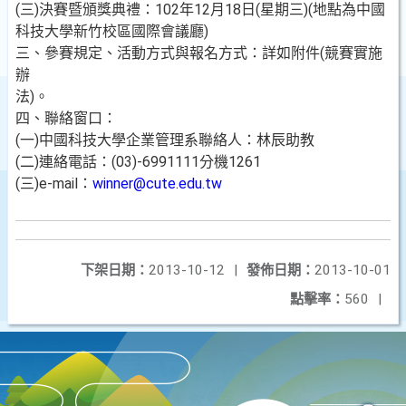
(三)決賽暨頒獎典禮：102年12月18日(星期三)(地點為中國
科技大學新竹校區國際會議廳)
三、參賽規定、活動方式與報名方式：詳如附件(競賽實施
辦
法)。
四、聯絡窗口：
(一)中國科技大學企業管理系聯絡人：林辰助教
(二)連絡電話：(03)-6991111分機1261
(三)e-mail：
winner@cute.edu.tw
下架日期：
2013-10-12
|
發佈日期：
2013-10-01
點擊率：
560
|