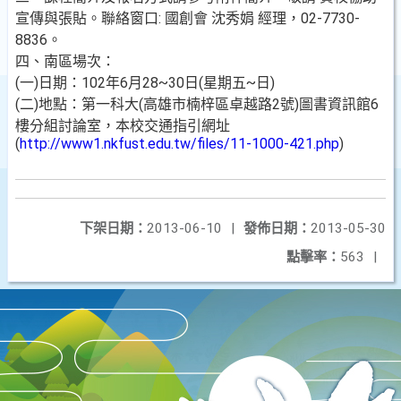
宣傳與張貼。聯絡窗口: 國創會 沈秀娟 經理，02-7730-
8836。
四、南區場次：
(一)日期：102年6月28~30日(星期五~日)
(
二
)
地點：第一科大
(
高雄市楠梓區卓越路
2
號
)
圖書資訊館
6
樓分組討論室，本校交通指引網址
(
http://www1.nkfust.edu.tw/files/11-1000-421.php
)
下架日期：
2013-06-10
|
發佈日期：
2013-05-30
點擊率：
563
|