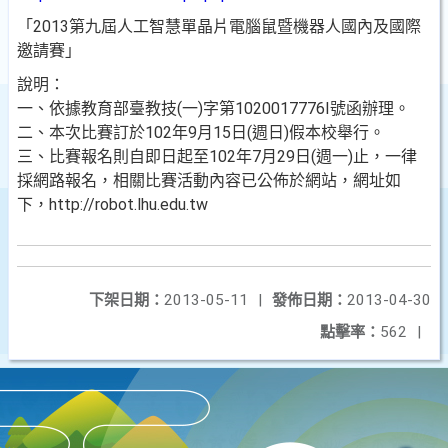
「2013第九屆人工智慧單晶片電腦鼠暨機器人國內及國際
邀請賽」
說明：
一、依據教育部臺教技(一)字第1020017776I號函辦理。
二、本次比賽訂於102年9月15日(週日)假本校舉行。
三、比賽報名則自即日起至
102
年
7
月
29
日
(
週一
)
止，一律
採網路報名，相關比賽活動內容已公佈於網站，網址如
下，
http://robot.lhu.edu.tw
下架日期：
2013-05-11
|
發佈日期：
2013-04-30
點擊率：
562
|