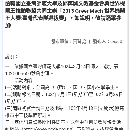
函轉國立臺灣師範大學及邱再興文教基金會與世界機
關王推動聯盟共同主辦「2013 GreenMech 世界機關
王大賽:臺灣代表隊選拔賽」，如說明，敬請踴躍參
加!
發布單位：
實習處
|
發布人：
dep601
說明：
一、依據國立臺灣師範大學102年3月14日師大工教字第
1020005660號函辦理。
二、活動內容：
(一)活動對象：全國高中（職）、國中、國小在學學生。
(二)網路報名日期：102年3月1日(星期五)至102年3月29日
(星期五)。
(三)南區初賽活動日期及地點：102年4月13日(星期六)假高
雄市中正技擊館辦理。
三、其他訊息請參閱附件簡章，或至中華創意發展協會活
動網站（http://www.ccda.org.tw）下載瀏覽，或逕洽活動