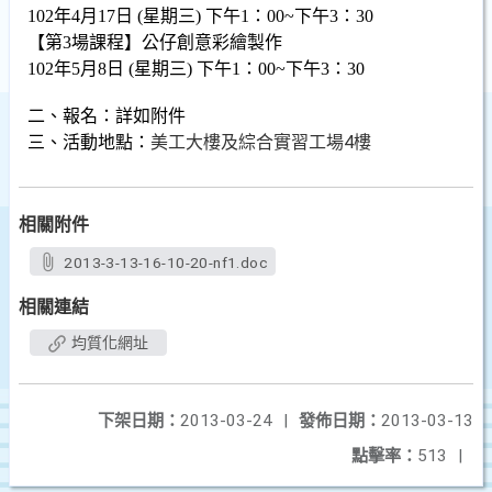
102
年
4
月
17
日
(
星期三
)
下午
1
：
00~
下午
3
：
30
【第
3
場課程】公仔創意彩繪製作
102
年
5
月
8
日
(
星期三
)
下午
1
：
00~
下午
3
：
30
二、
報名：詳如附件
美工大樓及綜合實習工場4樓
三、
活動地點：
相關附件
2013-3-13-16-10-20-nf1.doc
相關連結
均質化網址
下架日期：
2013-03-24
|
發佈日期：
2013-03-13
點擊率：
513
|