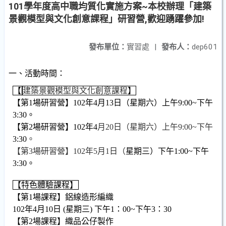
101學年度高中職均質化實施方案~本校辦理「建築
景觀模型與文化創意課程」研習營,歡迎踴躍參加!
發布單位：
實習處
|
發布人：
dep601
一、活動時間：
【
建築景觀模型與文化創意課程
】
【第
1
場研習營】
102
年
4
月
13
日（星期六）上午
9:00~
下午
3:30
。
【第
2
場研習營】
102
年
4
月20日（星期六）上午9:00~下午
3:30
。
【第3場研習營】102年5月1日（
星期三）下午
1:00~
下午
3:30
。
【特色體驗課程】
【第
1
場課程】鋁線造形編織
102
年
4
月
10
日
(
星期三
)
下午
1
：
00~
下午
3
：
30
【第
2
場課程】織品公仔製作