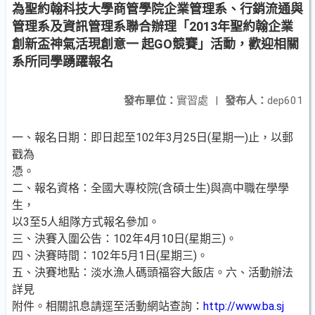
為聖約翰科技大學商管學院企業管理系、行銷流通與
管理系及資訊管理系聯合辦理「2013年聖約翰企業
創新盃神氣活現創意一 起GO競賽」活動，歡迎相關
系所同學踴躍報名
發布單位：
實習處
|
發布人：
dep601
一、報名日期：即日起至102年3月25日(星期一)止，以郵
戳為
憑。
二、報名資格：全國大專校院(含碩士生)與高中職在學學
生，
以3至5人組隊方式報名參加。
三、決賽入圍公告：102年4月10日(星期三)。
四、決賽時間：102年5月1日(星期三)。
五、決賽地點：淡水漁人碼頭福容大飯店。六、活動辦法
詳見
附件。相關訊息請逕至活動網站查詢：
http://www.ba.sj