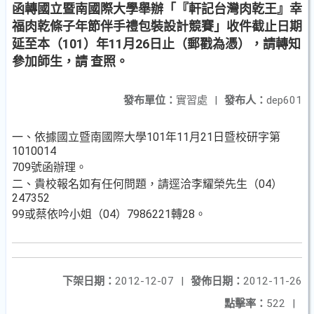
函轉國立暨南國際大學舉辦「『軒記台灣肉乾王』幸
福肉乾條子年節伴手禮包裝設計競賽」收件截止日期
延至本（101）年11月26日止（郵戳為憑），請轉知
參加師生，請 查照。
發布單位：
實習處
|
發布人：
dep601
一、依據國立暨南國際大學101年11月21日暨校研字第
1010014
709號函辦理。
二、貴校報名如有任何問題，請逕洽李耀榮先生（04）
247352
99或蔡依吟小姐（04）7986221轉28。
下架日期：
2012-12-07
|
發佈日期：
2012-11-26
點擊率：
522
|