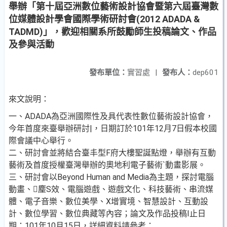
舉辦「第十屆亞洲數位藝術設計協會暨第六屆臺灣數
位媒體設計學會國際學術研討會(2012 ADADA &
TADMD)」，歡迎相關系所鼓勵師生投稿論文、作品
及參與活動
發布單位：
實習處
|
發布人：
dep601
來文說明：
一、ADADA為亞洲國際性及具代表性數位藝術設計協會，
今年首度來臺舉辦研討|，日期訂於101年12月7日假本校國
際會議中心舉行。
二、研討會並將結合臺丰型F府大樓聖誕點燈，舉辦有互動
藝術及首度授權臺灣舉辦的奧地利電子藝術`動畫影展。
三、研討會以Beyond Human and Media為主題，探討電腦
動畫、麈S效、電腦遊戲、遊戲文化、科技藝術、串流媒
體、電子音樂、數位美學、X增實境、智慧設計、互動設
計、數位學習、數位典藏等內容；論文及作品投稿I止日
期：101年10月15日，詳細資料請參考：