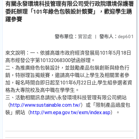
有關永發環境科技管理有限公司受行政院環境保護署
委託辦理「101年綠色包裝設計競賽」，歡迎學生踴
躍參賽
發布單位：
實習處
|
發布人：
dep601
來文說明：一、依據高雄市政府經濟發展局101年5月18日
高市經發公字第10132068300號函辦理。
二、為推廣綠色包裝設計，並鼓勵產品包裝創新與綠色行
銷，特辦理旨揭競賽，邀請高中職以上學生及相關業者參
加，報名時間自即日起至101年6月22日止,學生組參選者資
格為大專院校及高中職在學學生。
三、活動相關訊息請挩\永發環境科技管理有限公司網站
（
http://www.sustainable.com.tw/
）或「限制產品過度包
裝」網站（
http://wm.epa.gov.tw/exm/index.asp
）。