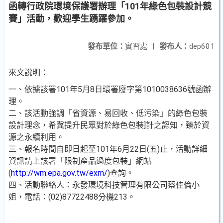
函轉行政院環境保護署辦理「101年綠色包裝設計競
賽」活動，歡迎學生踴躍參加。
發布單位：
實習處
|
發布人：
dep601
來文說明：
一、依據該署101年5月8日環署廢字第1010038636號函辦
理。
二、該活動強調「省資源、易回收、低污染」的綠色包裝
設計理念，希冀提升民眾對於綠色包裝]計之認知，臻於資
源之永續利用。
三、報名時間自即日起至101年6月22日(五)止，活動詳細
資訊請上該署「限制產品過度包裝」網站
(
http://wm.epa.gov.tw/exm/
)查詢。
四、活動聯絡人：永發環境科技管理有限公司蔡佳倫小
姐，電話：(02)87722488分機213。