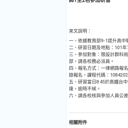
師1至2名參加研習
來文說明：
一、依據教育部9-1提升高
二、研習日期及地點：101年
三、參加對象：限設計群科術
部，請各校務必派員。
四、報名方式：一律網路報名
錄報名，課程代碼：108420
五、研習當日8:45於高鐵
達，逾時不候。
六、請各校核與參加人員公差
相關附件