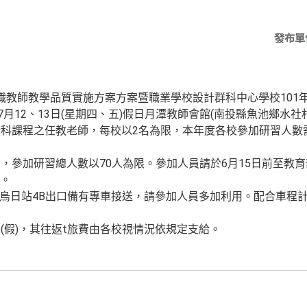
發布單
中職教師教學品質實施方案方案暨職業學校設計群科中心學校101
7月12、13日(星期四、五)假日月潭教師會館(南投縣魚池鄉水社村
科課程之任教老師，每校以2名為限，本年度各校參加研習人數
，參加研習總人數以70人為限。參加人員請於6月15日前至教
2。
台中烏日站4B出口備有專車接送，請參加人員多加利用。配合車程
(假)，其往返t旅費由各校視情況依規定支給。