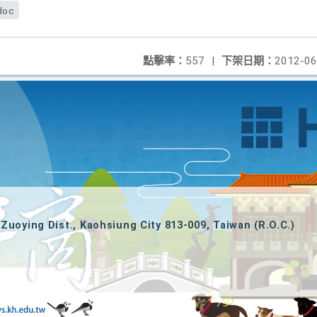
doc
點擊率：
557
|
下架日期：
2012-06
Zuoying Dist., Kaohsiung City 813-009, Taiwan (R.O.C.)