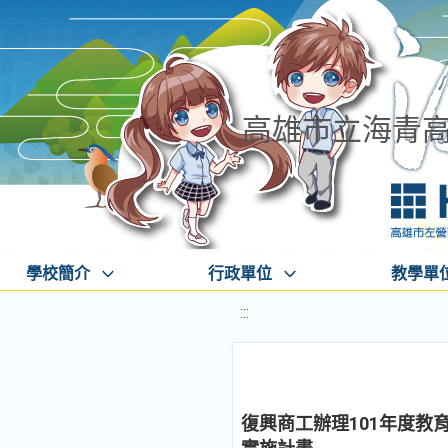
高雄市立海青
學校簡介
行政單位
教學單
:::
復興商工辦理101年度教