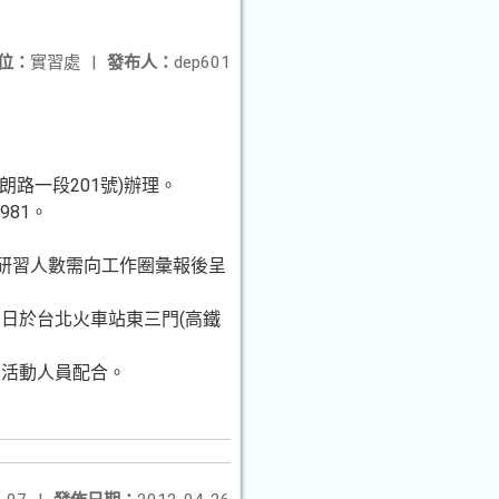
位：
實習處
|
發布人：
dep601
朗路一段201號)辦理。
81。
加研習人數需向工作圈彙報後呈
日於台北火車站東三門(高鐵
加活動人員配合。