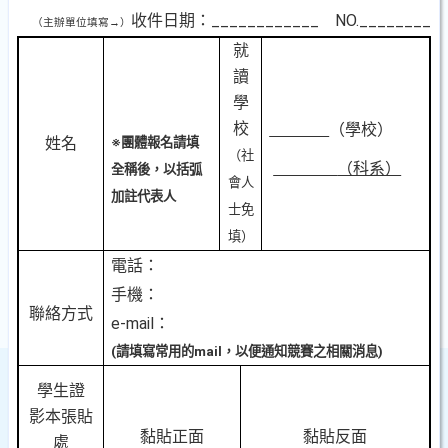
收件日期：____________ NO.________
（主辦單位填寫
→
）
就
讀
學
校
（學校）
姓名
※
團體報名請填
（社
（科系）
全稱後，以括弧
會人
加註代表人
士免
填）
電話：
手機：
聯絡方式
e-mail：
(
請填寫常用的
mail
，以便通知競賽之相關消息
)
學生證
影本張貼
黏貼正面
黏貼反面
處