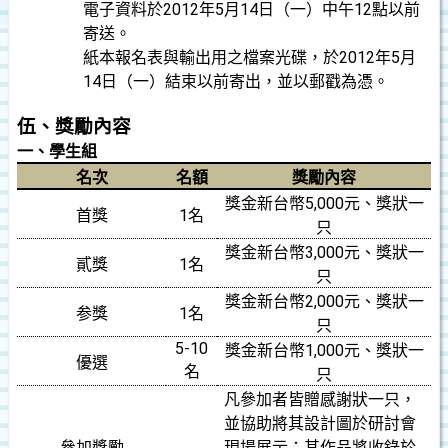
電子資料於
2012
年
5
月
14
日（一）中午
12
點以前
寄送。
紙本報名表與輸出用之檔案光碟，於
2012
年
5
月
14
日（一）結束以前寄出，並以郵戳為憑。
伍、獎勵內容
一、學生組
名次
名額
獎勵內容
獎金新台幣
5,000
元、獎狀一
首獎
1
名
只
獎金新台幣
3,000
元、獎狀一
貳獎
1
名
只
獎金新台幣
2,000
元、獎狀一
参獎
1
名
只
5-10
獎金新台幣
1,000
元、獎狀一
優選
名
只
凡參加者皆贈感謝狀一只，
並協助將其設計圖於研討會
參加獎勵
現場展示；其作品將收錄於