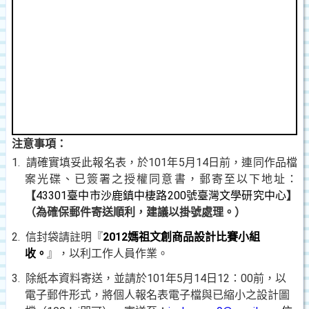
注意事項：
1.
請確實填妥此報名表，於101年5月14日前，連同作品檔
案光碟、已簽署之授權同意書，郵寄至以下地址：
【
43301
臺中市沙鹿鎮中棲路
200
號臺灣文學研究中心
】
（為確保郵件寄送順利，建議以掛號處理。）
2.
信封袋請註明『
2012
媽祖文創商品設計比賽小組
收。
』，以利工作人員作業。
3.
除紙本資料寄送，並請於101年5月14日12：00前，以
電子郵件形式，將個人報名表電子檔與已縮小之設計圖