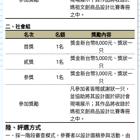
媽祖文創商品設計比賽專冊
之中。
二、社會組
名次
名額
獎勵內容
獎金新台幣
8,000
元、獎狀一
首獎
1
名
只
獎金新台幣
5,000
元、獎狀一
貳獎
1
名
只
獎金新台幣
3,000
元、獎狀一
参獎
1
名
只
凡參加者皆贈感謝狀一只，
並協助將其設計圖於研討會
參加獎勵
現場展示；其作品將收錄於
媽祖文創商品設計比賽專冊
之中。
陸、評選方式
一、採一階段審查模式，參賽者以設計圖稿參與活動，由