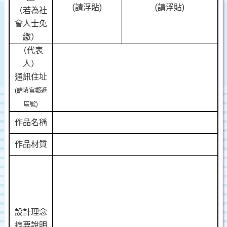
(請浮貼)
(請浮貼)
（若為社
會人士免
繳）
（代表
人）
通訊住址
(
請填寫郵遞
區號
)
作品名稱
作品材質
設計理念
摘要說明