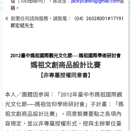
檔（100dpi即可），寄送至：
jackycane9@gmail.com
信
箱。
4.
如需任何諮詢服務，請致電：
（
04
）
26328001#17191
鄭宏斌先生
2012
臺中媽祖國際觀光文化節
──
媽祖國際學術研討會
媽祖文創商品設計比賽
【非專屬授權同意書】
本人／團體因參與：「
2012
年臺中市媽祖國際觀
光文化節──媽祖信仰學術研討會」子計畫：「媽
祖文創商品設計比賽」。同意競賽要點之各項內
容規定，並以非專屬授權形式，授與主辦單位臺