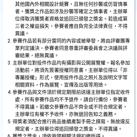
其他國內外相關設計競賽，且無任何抄襲或仿冒情事
者。獲獎之作品如涉及抄襲等確定之情事者，主辦單
位得取消獲獎者資格並追回已頒發之獎金。若造成第
三者之權益損失，參賽者應自負完全法律責任，不得
異議。
2.
參賽作品若有部分雷同的內容或被舉發，將由評審團專
業判定議決，參賽者同意尊重評審委員會之決議與評
審結果，絕無異議。
3.
主辦單位對投件作品均有攝影與公開展覽權，報名參加
活動前，將須先簽署授權同意書，主辦單位得以「非
專屬授權」形式，使用投件作品之照片及說明文字等
相關資料，作為展覽、宣傳及出版等用途。
4.
參賽作品與文件須於規定期限前送達主辦單位指定收件
處，所有參賽作品均不予退件，請自行備份，參賽者
不得異議。若繳交參賽作品不齊全或不符合規定者，
主辦單位有權不予收件，亦無退回告知之義務。
5.
得獎者須配合進行商品後續產製手冊之撰寫，無故違反
規定者，主辦單位得追回頒發之獎金，不得異議。
6.
獲獎之獎金，須依我國相關法規扣繳所得。