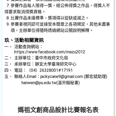
7.
參賽作品每人限得一獎，經公佈得獎之作品，得獎人不
得要求取消得獎資格。
8.
比賽作品未達標準，獎項得以從缺或減之。
9.
參賽者視同認可並接受本簡章之各項規定，其他未盡事
項，主辦單位得隨時透過網站公開說明解釋。
玖、活動相關資訊
一、
活動查詢網站：
https://www.facebook.com/mazu2012
二、
主辦單位：臺中市政府文化局
三、
承辦單位：靜宜大學臺灣研究中心
四、
電話：（
04
）
26328001#17191
五、
聯絡人
Email
：
jackycane9@gmail.com (
鄭宏斌助理
)
hanwen@pu.edu.tw(
溫宗翰秘書
)
媽祖文創商品設計比賽報名表