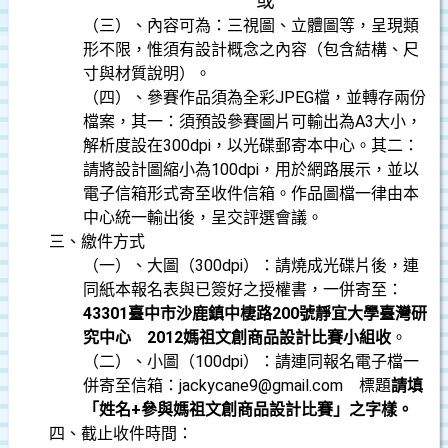
或
（三）、內容可為：三視圖、立體圖等，呈現類
形不限，惟須有設計概念之內容（包含結構、尺
寸與材質說明）。
（四）、參賽作品須為全彩
JPEG
檔，並轉存兩份
檔案，其一：須預設參賽圖片可輸出為
A3
大小，
解析度設在
300dpi
，以光碟郵寄本中心。其二：
請將設計圖縮小為
100dpi
，用於網路展示，並以
電子信箱形式寄至收件信箱。作品圖檔一律由本
中心統一輸出後，呈交評選會議。
三、繳件方式
（一）、大圖（
300dpi
）：請燒成光碟片後，連
同紙本報名表與已簽好之授權書，一併寄至：
43301
臺中市沙鹿鎮中棲路
200
號
靜宜大學臺灣研
究中心
2012
媽祖文創商品設計比賽小組收
。
（二）、小圖（
100dpi
）：請連同報名電子檔一
併寄至信箱：
jackycane9@gmail.com
標題
請填
「姓名
+
參與媽祖文創商品設計比賽」之字樣。
四、截止收件時間：