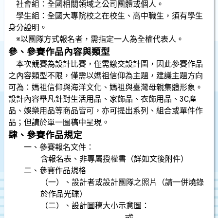
社會組：全國相關領域之公司團體或個人。
學生組：全國大專院校之在校生、高中職生，須有學生
身分證明。
※以團隊方式報名者，需指定一人為全權代表人。
參、參賽作品內容與類型
本次競賽為設計比賽，僅需繳交設計圖，因此參賽作品
之內容類型不限，僅需以媽祖信仰為主題，建議主題方向
可為：媽祖信仰與海洋文化、媽祖與臺灣母親集體形象。
設計內容舉凡針對生活用品、家飾品、衣飾用品、
3C
產
品、娛樂用品等商品皆可，亦可提出系列、組合或單件作
品；但請於單一圖稿中呈現。
肆、參賽作品規定
一、參賽報名文件：
含報名表、非專屬授權書（詳如文後附件）
二、參賽作品規格
（一）、設計者或設計團隊之照片（請一併燒錄
於作品光碟）
（二）、設計圖稿大小示意圖：