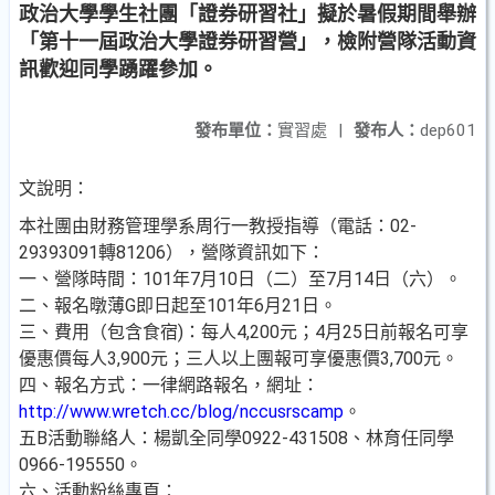
政治大學學生社團「證券研習社」擬於暑假期間舉辦
「第十一屆政治大學證券研習營」，檢附營隊活動資
訊歡迎同學踴躍參加。
發布單位：
實習處
|
發布人：
dep601
文說明：
本社團由財務管理學系周行一教授指導（電話：02-
29393091轉81206），營隊資訊如下：
一、營隊時間：101年7月10日（二）至7月14日（六）。
二、報名暾薄G即日起至101年6月21日。
三、費用（包含食宿)：每人4,200元；4月25日前報名可享
優惠價每人3,900元；三人以上團報可享優惠價3,700元。
四、報名方式：一律網路報名，網址：
http://www.wretch.cc/blog/nccusrscamp
。
五B活動聯絡人：楊凱全同學0922-431508、林育任同學
0966-195550。
六、活動粉絲專頁：