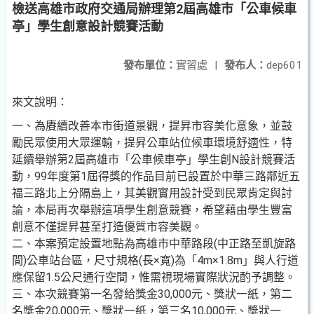
檢送高雄市政府交通局辦理第2屆高雄市「公車候車
亭」學生創意設計競賽活動
發布單位：
實習處
|
發布人：
dep601
來文說明：
一、為賡續改善本市街道景觀，提昇市容美化意象，並鼓
勵民眾使用大眾運輸，提昇公車站位候車環境舒適性，特
延續舉辦第2屆高雄市「公車候車亭」學生創N設計競賽活
動，99年度第1屆得獎的作品目前已設置於中華三路鄰近五
福三路北上分隔島上，其美觀實用設計受到民眾肯定與討
論，本局再次舉辦這項學生創意競賽，希望藉由學生豐富
創意不僅提昇甚至打造優質市容美觀。
二、本案預定設置地點為高雄市中華路段(中正路至凱旋路
間)公車站台區，尺寸規格(長×寬)為「4m×1.8m」與人行道
應保留1.5公尺通行空間，惟需視現場實際狀況酌予調整。
三、本次競賽第一名發給獎金30,000元、獎狀一紙，第二
名獎金20,000元、獎狀一紙，第三名10,000元、獎狀一