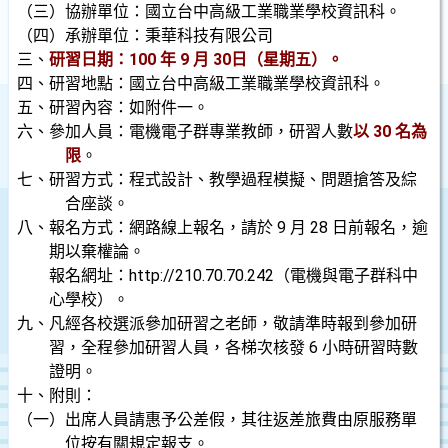
（三）協辦單位：國立台中高級工業職業學校資訊科。
（四）承辦單位：秉華科技有限公司
三、
研習日期：100 年 9 月 30日（星期五）。
四、研習地點：國立台中高級工業職業學校資訊科。
五、研習內容：如附件一。
六、參加人員：電機電子群專業教師，研習人數
以 30 名為
限
。
七、研習方式：程式設計、教學過程模擬、問題搶答及綜
合座談。
八、報名方式：網路線上報名，請於 9 月 28 日前報名，逾
期以棄權論。
報名網址：http://210.70.70.242（電機與電子群科中
心學校）。
九、凡經各校選派參加研習之老師，敬請準時報到參加研
習，全程參加研習人員，各梯次核發 6 小時研習時數
證明。
十、附則：
（一）出席人員請惠予公差假，其往返差旅費由原服務單
位按有關規定報支。