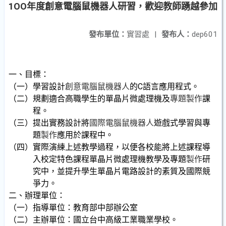
1OO年度創意電腦鼠機器人研習，歡迎教師踴越參加
發布單位：
實習處
|
發布人：
dep601
一、目標：
（一）學習設計
創意電腦鼠機器人
的C語言應用程式。
（二）規劃適合高職學生的單晶片微處理機及
專題製作
課
程。
（三）提出實務設計將
國際電腦鼠機器人
遊戲式學習與專
題
製作
應用於課程中。
（四）實際演練上述教學過程，以便各校能將上述課程導
入
校定特色課程單晶片微處理機教學及
專題
製作
研
究中，並提升學生單晶片電路設計的素質及國際競
爭力
。
二、辦理單位：
（一）指導單位：教育部中部辦公室
（二）主辦單位：國立台中高級工業職業學校。