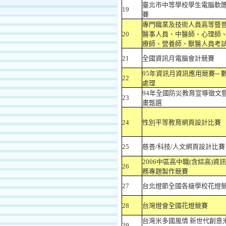
臺北市中等學校學生電腦軟
19
賽
專門職業及技術人員高等暨
20
醫事人員、中醫師、心理師
療師、營養師、獸醫人員考
21
全國資訊月電腦會計競賽
95年資訊月資訊應用競賽─ 
22
處理
94年全國防災教育宣導徵文暨F
23
畫甄選
24
性別平等教育網頁設計比賽
25
慈善/科技/人文網頁設計比賽
2006中區高中職(含綜高)資
26
務專題製作競賽
27
台北燈節全國各級學校花燈
28
台灣燈會全國花燈競賽
台灣米多國風情 新世代創意
29