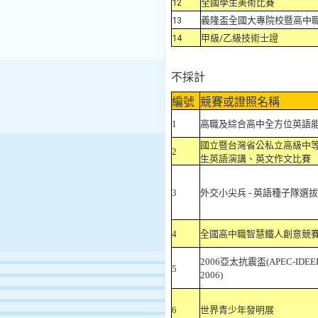
12
全國學生美術比賽
13
義隆盃全國大專院校暨高中
14
甲級/乙級技術士證
不採計
編號
競賽或證照名稱
1
高職及綜合高中全方位英語
國立暨台灣省公私立高級中
2
生英語演講、英文作文比賽
3
外交小尖兵 - 英語種子隊選
4
全國高中職智慧鐵人創意競
2006亞太抗震盃(APEC-IDEE
5
2006)
6
世界青少年發明展