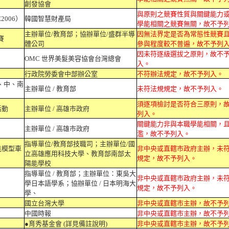
創發協會
與原則之競賽性質與關鍵能力
2006）
韓國智慧財產局
學能相關之競賽無關，故不予
主辦單位/教育部；協辦單位/盛群半導
因無法界定是否為常態性競賽
賽
體公司
參與程度較不普遍，故不予列
因未符逐級選拔之原則，故不
OMC 世界美髮美容協會台灣總會
入。
行政院勞委會中部辦公室
不符辦法規定，故不予列入。
、中、南
主辦單位 / 教育部
未符法規規定，故不予列入。
須逐項檢討是否符合三原則，
活動
主辦單位 / 高雄市政府
列入。
關鍵能力非與本職學能相關，
主辦單位 / 高雄市政府
濫，故不予列入。
指導單位/教育部技職司；主辦單位/國
能模型車
非中央或直轄市政府主辦，未
立高雄應用科技大學、教育部南部太
規定，故不予列入。
陽能學校
指導單位 / 教育部；主辦單位：東吳大
非中央或直轄市政府主辦，未
學日本語學系；協辦單位 / 日本明海大
規定，故不予列入。
學、
國立台灣大學
非中央或直轄市主辦，故不予
中國時報
非中央或直轄市主辦，故不予
●育秀基金會 (詳見備註說明)
非中央或直轄市主辦，故不予