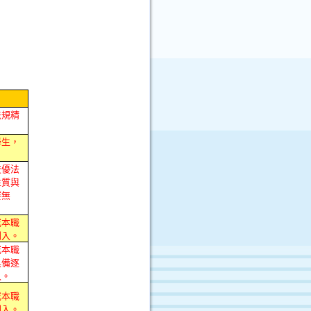
法規精
學生，
技優法
性質與
賽無
或本職
列入。
或本職
具備逐
入。
或本職
列入。