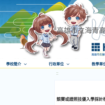
高雄市立海青
學校簡介
行政單位
教學單
:::
競賽或證照技優入學採計