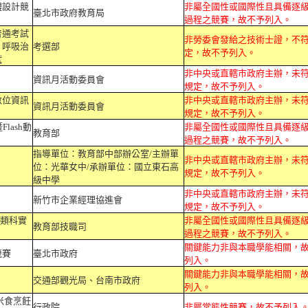
體設計競
非屬全國性或國際性且具備逐
臺北市政府教育局
過程之競賽，故不予列入。
普通考試
非勞委會發給之技術士證，不
、呼吸治
考選部
定，故不予列入。
試
非中央或直轄市政府主辦，未
資訊月活動委員會
規定，故不予列入。
數位資訊
非中央或直轄市政府主辦，未
資訊月活動委員會
規定，故不予列入。
lash動
非屬全國性或國際性且具備逐
教育部
過程之競賽，故不予列入。
指導單位：教育部中部辦公室/主辦單
非中央或直轄市政府主辦，未
位：光華女中/承辦單位：國立東石高
規定，故不予列入。
級中學
非中央或直轄市政府主辦，未
新竹市企業經理協進會
規定，故不予列入。
訊類科實
非屬全國性或國際性且具備逐
教育部技職司
過程之競賽，故不予列入。
關鍵能力非與本職學能相關，
競賽
臺北市政府
列入。
關鍵能力非與本職學能相關，
交通部觀光局、台南市政府
列入。
米食烹飪
行政院
非屬常態性競賽，故不予列入