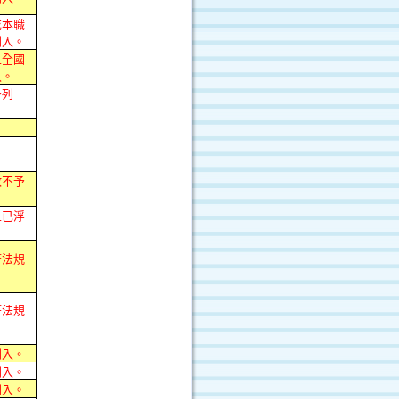
或本職
列入。
且全國
入。
予列
故不予
且已浮
符法規
符法規
列入。
列入。
列入。