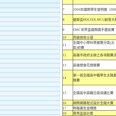
7
2006年國際學生發明展（ISIE
8
盛群盃HOLTEK MCU創意大
9
OMC世界盃國際國手選拔賽
10
丙級技術士證
全國中小學科學展覽分區(北
11
區)初賽
12
高雄市政府主辦之各項競賽
13
高雄燈會花燈競賽
第一屆全國高中職學生太陽
14
競賽
15
全國高中高職日語演講比賽
16
網際網路程式設計全國大賽
17
時報廣告金犢獎
18
育秀盃設計獎