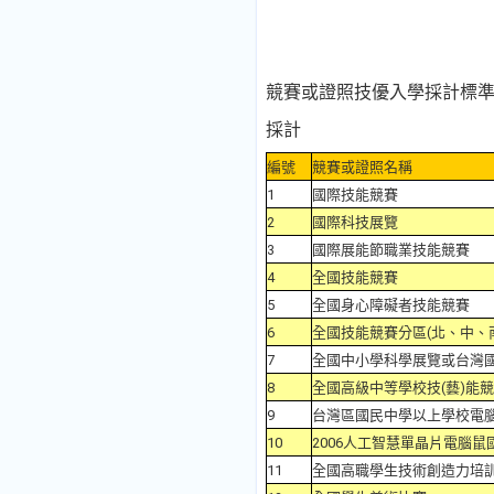
競賽或證照技優入學採計標
採計
編號
競賽或證照名稱
1
國際技能競賽
2
國際科技展覽
3
國際展能節職業技能競賽
4
全國技能競賽
5
全國身心障礙者技能競賽
6
全國技能競賽分區(北、中、
7
全國中小學科學展覽或台灣
8
全國高級中等學校技(藝)能
9
台灣區國民中學以上學校電
10
2006人工智慧單晶片電腦
11
全國高職學生技術創造力培