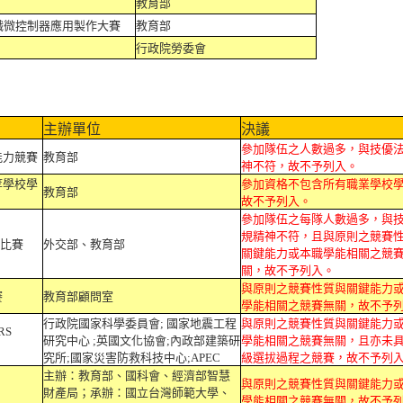
教育部
職微控制器應用製作大賽
教育部
行政院勞委會
主辦單位
決議
參加隊伍之人數過多，與技優
能力競賽
教育部
神不符，故不予列入。
等學校學
參加資格不包含所有職業學校
教育部
故不予列入。
參加隊伍之每隊人數過多，與
規精神不符，且與原則之競賽
拔比賽
外交部、教育部
關鍵能力或本職學能相關之競
關，故不予列入。
與原則之競賽性質與關鍵能力
賽
教育部顧問室
學能相關之競賽無關，故不予
行政院國家科學委員會; 國家地震工程
與原則之競賽性質與關鍵能力
RS
研究中心 ;英國文化協會;內政部建築研
學能相關之競賽無關，且亦未
究所;國家災害防救科技中心;APEC
級選拔過程之競賽，故不予列
主辦：教育部、國科會、經濟部智慧
與原則之競賽性質與關鍵能力
財產局；承辦：國立台灣師範大學、
學能相關之競賽無關，故不予