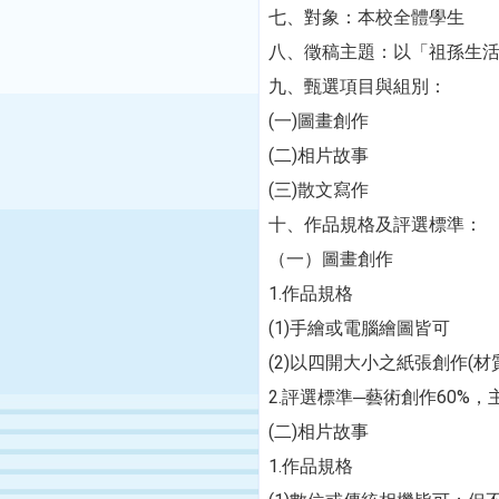
七、
對象：本校全體學生
八、
徵稿主題：以「祖孫生
九、
甄選項目與組別：
(一)
圖畫創作
(二)
相片故事
(三)
散文寫作
十、
作品規格及評選標準：
（一）
圖畫創作
1.
作品規格
(1)
手繪或電腦繪圖皆可
(2)
以四開大小之紙張創作
(
材
2.
評選標準─藝術創作
60%
，
(
二
)
相片故事
1.
作品規格