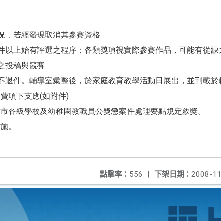
況，若經發現取消其參賽資格
件以上始有評選之程序；各類獎項視實際參賽作品，可能有從缺
之投稿與競賽
不退件。輔導室彙整後，於家庭教育教學活動日展出，並刊載於
經費項下支應
(
如附件
)
雄市各級學校及幼稚園教職員公獎懲案件處理要點規定敘獎。
實施。
點擊率：
556
|
下架日期：
2008-11