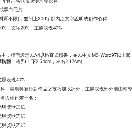
不可有合成或電腦修片等後製
或黑白照片
材質不限
)
，並附上
300
字以內之文字說明或創作心得
40%
，文字
20%
，主題表現
40%
為主，版面設定以
A4
規格直式橫書，並以中文
MS-Word97
以上版
標楷體
、邊界
(
上下
2.54c
m
，左右
3.17c
m
)
主題表現
40%
文科、美廣科教師對作品之技巧加以評分，主題表現部分則由輔
三名與佳作若干名；
元與獎狀乙紙
元與獎狀乙紙
元與獎狀乙紙