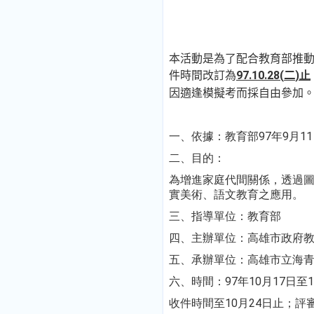
本活動是為了配合教育部推
件時間改訂為
97.10.28(
二
)止
因適逢模擬考而採自由參加
一、
依據：教育部
97年9月1
二、
目的：
為增進家庭代間關係，透過
實美術、語文教育之應用。
三、
指導單位：教育部
四、
主辦單位：高雄市政府
五、
承辦單位：高雄市立海
六、
時間：
97
年
10
月
17
日
至
1
收件時間至
10
月
24
日
止；評