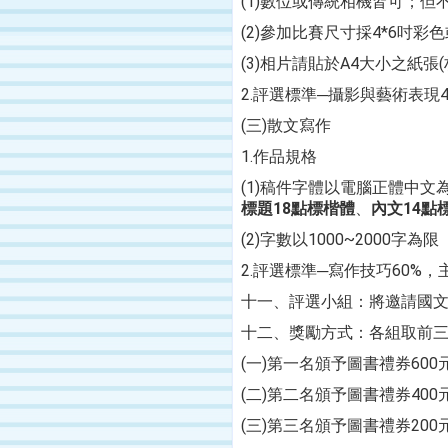
(1)
數位或傳統相機皆可；但
(2)
參加比賽尺寸採
4*6
吋彩色
(3)
相片請貼於
A4
大小之紙張
(
2.
評選標準─攝影與藝術表現
(
三
)
散文寫作
1.
作品規格
(1)
稿件字體以電腦正體中文
標題
18
點標楷體
、
內文
14
點
(2)
字數以
1000~2000
字為限
2.
評選標準─寫作技巧
60%
，
十一、
評選小組：將邀請國
十二、
獎勵方式：各組取前
(一)
第一名頒予圖書禮券
600
(二)
第二名頒予圖書禮券
400
(三)
第三名頒予圖書禮券
200