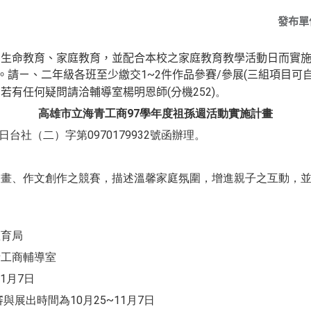
發布單
動生命教育、家庭教育，並配合本校之家庭教育教學活動日而實
。請ㄧ、二年級各班至少繳交
1~2
件作品參賽
/
參展
(
三組項目可
。若有任何疑問請洽輔導室楊明恩師
(
分機
252)。
高雄市立海青工商
97
學年度祖孫週
活動實施計畫
1日
台社（二）字第0970179932號函辦理。
圖畫、作文創作之競賽，描述溫馨家庭氛圍，增進親子之互動，
教育局
青工商輔導室
1
月
7
日
審與展出時間為
10
月
25~
11
月7
日