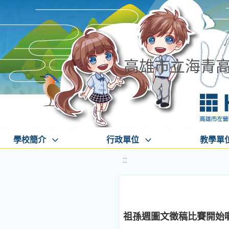
高雄市立海青
學校簡介
行政單位
教學單
:::
祖孫週圖文徵稿比賽開始囉