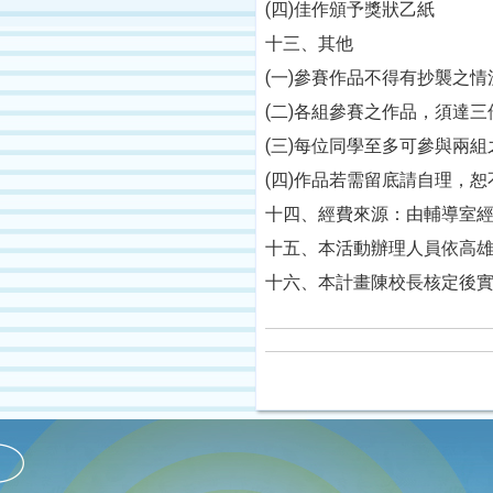
(四)
佳作頒予獎狀乙紙
十三、
其他
(一)
參賽作品不得有抄襲之情
(二)
各組參賽之作品，須達三
(三)
每位同學至多可參與兩組
(四)
作品若需留底請自理，恕
十四、
經費來源：由輔導室
十五、
本活動辦理人員依高
十六、
本計畫陳校長核定後