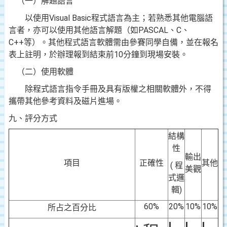
（一）解題語言
以使用
Visual Basic
程式語言為主；若熟悉其他電腦語
言者，亦可以使用其他語言解題（如
PASCAL
、
C
、
C++
等）。其他程式語言軟體需由參賽同學自備，並在報名
表上註明，於辦理報到結束前
10
分鐘到現場安裝。
（二）使用軟體
除程式語言指令手冊及具有版權之相關軟體外，不得
攜帶其他參考資料及磁片進場。
九、評分方式
結構
性
輸出
項目
正確性
其他
(
程
美觀
式邏
輯
)
60%
20%
10%
10%
所占之百分比