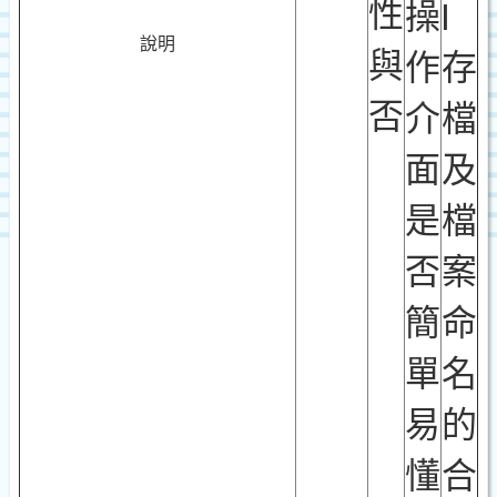
性
操
l
說明
與
作
存
否
介
檔
面
及
是
檔
否
案
簡
命
單
名
易
的
懂
合