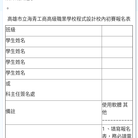
。
高雄市立海青工商高級職業學校程式設計校內初賽報名表
班級
學生姓名
學生姓名
學生姓名
學生姓名
或
科主任簽名處
使用軟體
其
備註
他
___________
1
、填寫報名
表，務必請電