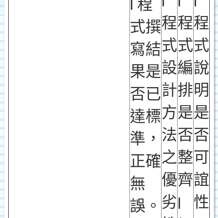
l
l
l
l
程
程
程
程
式撰
式
式
式
寫結
設
編
說
果是
計
排
明
否已
方
是
是
達標
法
否
否
準，
之
整
可
正確
優
齊
誼
無
劣
性
l
誤。