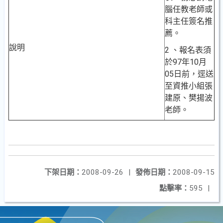
腦任教老師或
科主任簽名推
薦。
說明
2
、報名表須
於
97
年
10
月
05
日前，逕送
至資推小組張
建原、樊揚波
老師。
下架日期：
2008-09-26
|
發佈日期：
2008-09-15
點擊率：
595
|