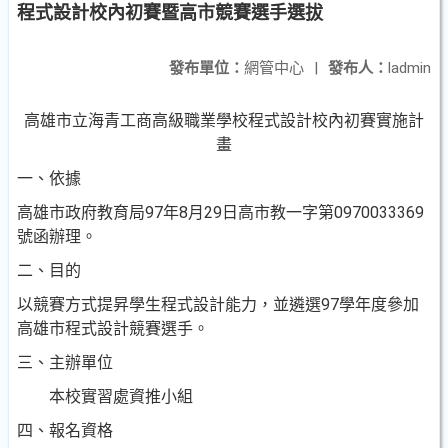
程式設計校內初賽暨高市競賽選手選拔
發布單位：
網管中心
|
發布人：
ladmin
高雄市立海青工商高級職業學校程式設計校內初賽實施計
畫
一、依據
高雄市政府教育局
97
年
8
月
29
日高市教一字第
0970033369
號函辦理。
二、目的
以競賽方式提昇學生程式設計能力，並遴選
97
學年度參加
高雄市程式設計競賽選手。
三、主辦單位
本校實習處資推小組
四、報名資格