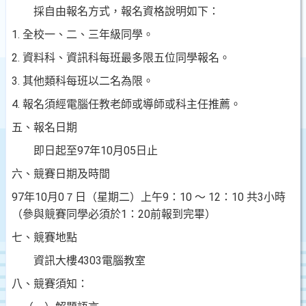
採自由報名方式，報名資格說明如下：
1.
全校一、二、三年級同學。
2.
資料科、資訊科每班最多限五位同學報名。
3.
其他類科每班以二名為限。
4.
報名須經電腦任教老師或導師或科主任推薦。
五、報名日期
即日起至
97
年
10
月
05
日止
六、競賽日期及時間
97
年
10
月
0７
日（星期二）上午
9
：
10
～
12
：
10
共
3
小時
（參與競賽同學必須於
1
：
20
前報到完畢）
七、競賽地點
資訊大樓
4303
電腦教室
八、競賽須知：