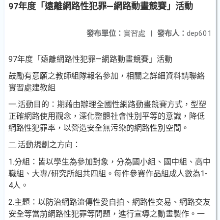
97年度「遠離網路性犯罪—網路動畫競賽」活動
發布單位：
實習處
|
發布人：
dep601
97
年度
「遠離網路性犯罪
—
網路動畫競賽」
活動
鼓勵有意願之教師組隊報名參加，相關之詳細資料請聯絡
實習處建教組
一.
活動
目的：期藉由辦理全國性網路動畫競賽方式，型塑
正確網路使用觀念，深化整體社會性別平等的意識，降低
網路性犯罪率，以營造安全無污染的網路性別空間。
二.
活動規劃之方向：
1.
分組：皆以學生為參加對象，分為國小組、國中組、
高中
職組
、大專
/
研究所組共四組。每件參賽作品組成人數為
1-
4
人。
2.
主題：以防治網路流傳性愛自拍、網路性交易、網路交友
安全等當前網路性犯罪等問題，進行宣導之動畫製作。一