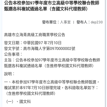
公告本校參加97學年度市立高級中等學校聯合教師
甄選各科複試通過名單（含國文科代理教師）
發布單位：
人事室
|
發布人：
dep230
高雄市立海青高級工商職業學校公告
發文日期：中華民國
97
年
7
月
10
日
發文字號：高市海職人字第
0970000002
號
公告事項
：
主旨：
公告本校參加
97
學年度市立高級中等學校聯合
教師
甄選各科複試
通過名單
（含進修學校國文科代理教師）
說明：
一、本校參加
97
學年度市立高級中等學校聯合
教師甄選，
複試業於本
97
年
7
月
10
日辦理完竣，各科錄取名單如下：
（含進修學校國文科代理教師）
（一）、國文科