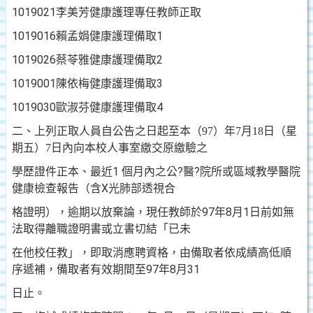
1019021
李美芳
健康護理
專任教師正取
1019016
賴孟娟
健康護理
備取
1
1019026
蔡苓雅
健康護理
備取
2
1019001
陳依梅
健康護理
備取
3
1019030
歐淑芬
健康護理
備取
4
二、上列正取人員自公告之日起至本（
97
）年
7
月
18
日（星
內向本校人事室繳交原繳驗之
期
五
）
7
日
學歷證件正本、最近
1
個月內之公
?
醫
?
院所或區域教學醫院
健康檢查報告（含
X
光肺部透視合
格證明），逾期以放棄論，現任教師於
97
年
8
月
1
日
前如無
法取得離職證明書或立書切結「已未
在他校任教」，即取消應聘資格，由備取者依成績高低順
序遞補，備取者有效期間至
97
年
8
月
31
日止。