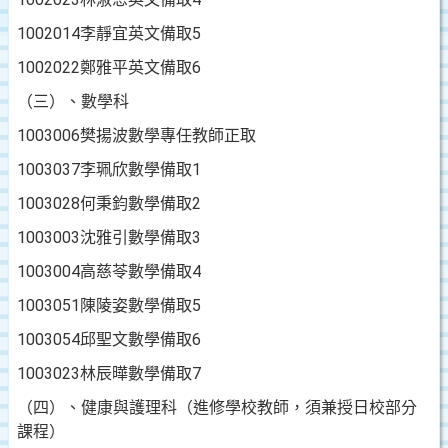
1002014
李靜宜
英文
備取
5
1002022
鄭雅平
英文
備取
6
（三）、數學科
1003006
樊揚波
數學
專任教師正取
1003037
李珮欣
數學
備取
1
1003028
何秉鈞
數學
備取
2
1003003
沈雅引
數學
備取
3
1003004
高慈苓
數學
備取
4
1003051
陳陵姿
數學
備取
5
1003054
邱聖文
數學
備取
6
1003023
林辰曄
數學
備取
7
（四）、健康與護理科（
進修學校教師，須兼授日校部分
課程
）