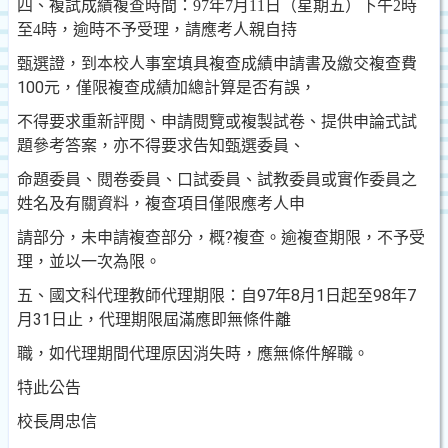
四、
複試成績複查時間：
年
月
日
（星期五）下午
時
97
7
11
2
至
時，逾時不予受理，
請應考人親自持
4
甄選證，到本校人事室填具複查成績申請書及繳交複查費
100
元，僅限複查成績加總計算是否有誤，
不得要求重新評閱、申請閱覽或複製試卷、提供申論式試
題參考答案，亦不得要求告知甄選委員、
命題委員、閱卷委員、口試委員、試教委員或實作委員之
姓名及有關資料，複查項目僅限應考人申
請部分，未申請複查部分，概?複查。逾複查期限，不予受
理，並以一次為限。
五
、國文科
代理教師代理期限：自
97
年
8
月
1
日
起至
98
年
7
月
31
日
止，代理期限屆滿應即無條件離
職，如代理期間代理原因消失時，應無條件解職。
特此公告
校長周忠信