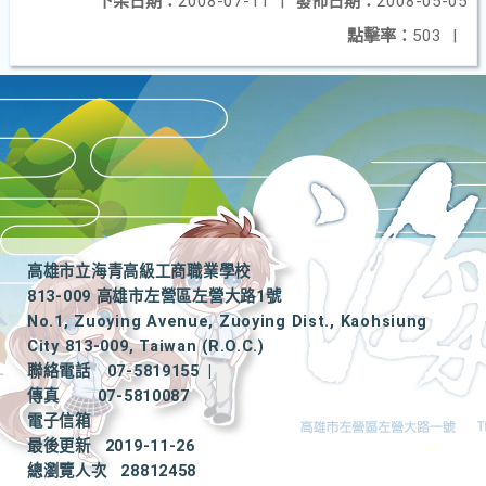
下架日期：
2008-07-11
|
發佈日期：
2008-05-05
點擊率：
503
|
高雄市立海青高級工商職業學校
813-009 高雄市左營區左營大路1號
No.1, Zuoying Avenue, Zuoying Dist., Kaohsiung
City 813-009, Taiwan (R.O.C.)
聯絡電話
07-5819155
|
傳真
07-5810087
電子信箱
最後更新
2019-11-26
總瀏覽人次
28812458