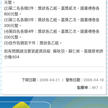
元整。
(2)
第二名各類
2
件：獎狀各乙紙，嘉獎貳次，圖書禮卷各
800
元整。
(3)
第三名各類
3
件：獎狀各乙紙，嘉獎乙次，圖書禮卷各
300
元整。
(4)
第四名各類
4
件：獎狀各乙紙，嘉獎乙次，圖書禮卷各
200
元整。
(5)
佳作告類若干件：獎狀各乙紙。
如有問題請洽
實習處資訊組
:
蘇秋羽、蘇仁彬、
張建原
老師
分機
:604
下架日期：
2008-04-21
|
發佈日期：
2008-04-10
點擊率：
497
|