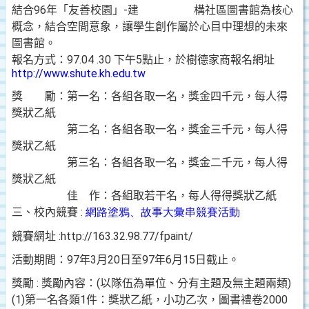
結合
96
年「友善校園」
-
建 構社區圖書館為核心
概念，結合空間意象，讓學生創作屬於心目中理想的未來
圖書館。
報名方式：
97.04 .30
下午
5
點止，於樹德家商報名網址
http://www.shute.kh.edu.tw
獎 勵：第一名：各組各取一名，獎金四千元，每人得
獎狀乙紙
第二名：各組各取一名，獎金三千元，每人得
獎狀乙紙
第三名：各組各取一名，獎金二千元，每人得
獎狀乙紙
佳 作：各組取若干名，每人得得獎狀乙紙
三、校內競賽
:
網路塗鴉、故事大彙串競賽活動
競賽網址
:http://163.32.98.77/fpaint/
活動期間：
97
年
3
月
20
日至
97
年
6
月
15
日
截止。
獎
勵
:
獎勵內容：
(
以隊伍為單位、分有主題及無主題兩類
)
(1)
第一名各類
1
件：獎狀乙紙，小功乙次，圖書禮卷
2000