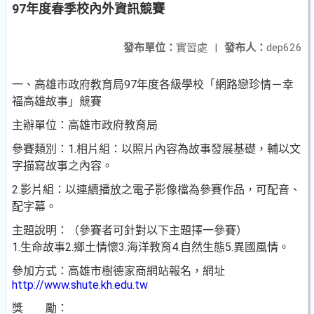
97年度春季校內外資訊競賽
發布單位：
實習處
|
發布人：
dep626
一、高雄市政府教育局
97
年度各級學校「網路戀珍情－幸
福高雄故事」競賽
主辦單位：高雄市政府教育局
參賽類別：
1.
相片組：以照片內容為故事發展基礎，輔以文
字描寫故事之內容。
2.
影片組：以連續播放之電子影像檔為參賽作品，可配音、
配字幕。
主題說明：（參賽者可針對以下主題擇一參賽）
1.
生命故事
2.
鄉土情懷
3.
海洋教育
4.
自然生態
5.
異國風情。
參加方式：高雄市樹德家商網站報名，網址
http://www.shute.kh.edu.tw
獎 勵：