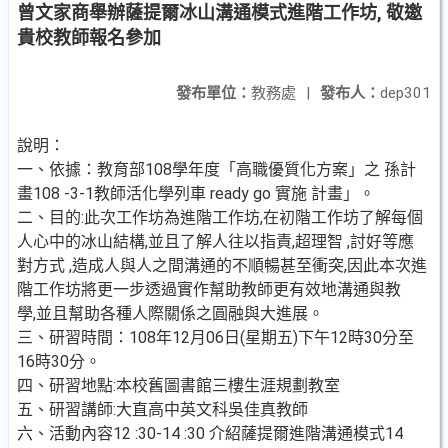
曾文家商舉辦薩提爾冰山溝通模式進階工作坊, 敬邀
貴校教師報名參加
發布單位：
教務處
|
發布人：
dep301
說明：
一、依據：教育部108學年度「高職優質化方案」之 孫計
畫108 -3-1教師活化學列車 ready go 實施 計畫」。
二、目的:此次工作坊為進階工作坊,在初階工作坊了解每個
人心中的冰山結構,並且了解人往以指責,超理智 ,討好等應
對方式 ,造成人與人之間溝通的不順暢甚至衝突,因此本次進
階工作坊將更一步透過實作幫助教師更有效地溝通與教
學,並且幫助各種人際關係之圓融與大進展。
三、研習時間：108年12月06日(星期五)下午12時30分至
16時30分。
四、研習地點:本校舊圖書館三樓生涯規劃教室
五、研習講師:大直高中英文科吳佳真教師
六、活動內容12 :30-14 :30 介紹薩提爾進階溝通模式14