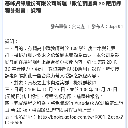
碁峰資訊股份有限公司辦理「數位製圖與 3D 應用課
程計劃書」課程
發布單位：
實習處
|
發布人：
dep601
說明：
一、目的：有關高中職教師對於 108 學年度土木與建築
群、機械群綱要要求之跨領域素養頗為重要，本公司為鼓
勵教師在課程規劃上結合核心技能內容，強化培育 2D 與
3D 整合能力，辦理「數位製圖與 3D應用」課程，埤使授
課老師能將此一整合能力帶入授課之課程內容。
二、對象：貴校之土木與建築群、機械群教師
三、日期：108 年 10 月 27 日，並於 108 年 10 月 20 日
(星期日)截止報名，課程名額有限，請盡速報名。
四、完成課程之科系，將免費取得 Autodesk ACU 原廠認證
試 卷 20 張，相關辦法請查閱課程實施計畫。
五、報名網址： http://books.gotop.com.tw/R001_2.aspx?
ID=5655