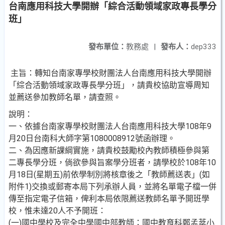
台南應用科技大學開辦「綜合活動領域家政專長學分
班」
發布單位：
教務處
|
發布人：
dep333
主旨：轉知台南家專學校財團法人台南應用科技大學開辦
「綜合活動領域家政專長學分班」，請貴校協助宣導周知
並薦送參加教師名單，請查照。
說明：
一、依據台南家專學校財團法人台南應用科技大學108年9
月20日台南科大師字第1080008912號函辦理。
二、為因應新課綱實施，請貴校鼓勵校內教師積極參與第
二專長學分班，倘欲參與旨案學分班者，請學校於108年10
月18日(星期五)前依學制別將核章後之「教師薦送表」(如
附件1)交換或郵寄本局下列承辦人員，並將名單電子檔一併
傳至指定電子信箱，俾利本局依限薦送教師名單予開班學
校，惟未達20人不予開班：
(一)國中學校及完全中學國中部教師：國中教育科鄭孟棻小